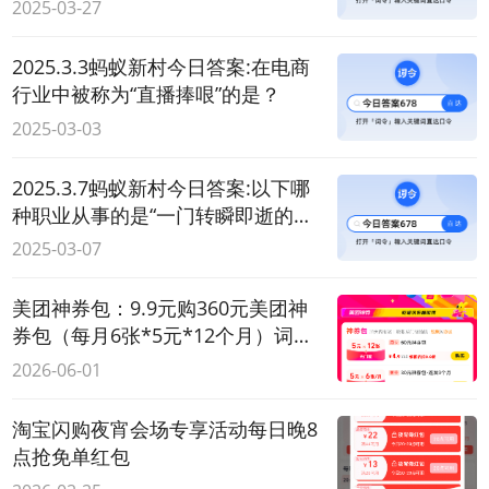
2025-03-27
2025.3.3蚂蚁新村今日答案:在电商
行业中被称为“直播捧哏”的是？
2025-03-03
2025.3.7蚂蚁新村今日答案:以下哪
种职业从事的是“一门转瞬即逝的艺
术”？
2025-03-07
美团神券包：9.9元购360元美团神
券包（每月6张*5元*12个月）词令
联盟推广口令与素材更新
2026-06-01
淘宝闪购夜宵会场专享活动每日晚8
点抢免单红包