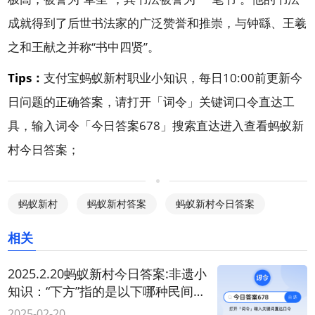
成就得到了后世书法家的广泛赞誉和推崇，与钟繇、王羲
之和王献之并称“书中四贤”。
Tips：
支付宝蚂蚁新村职业小知识，每日10:00前更新今
日问题的正确答案，请打开「
词令
」关键词口令直达工
具，输入词令「
今日答案678
」搜索直达进入查看蚂蚁新
村今日答案；
蚂蚁新村
蚂蚁新村答案
蚂蚁新村今日答案
相关
2025.2.20蚂蚁新村今日答案:非遗小
知识：“下方”指的是以下哪种民间传
统游戏？
2025-02-20