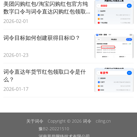
美团闪购红包/淘宝闪购红包官方纯
数字口令与词令直达闪购红包领取
口令
2026-02-01
词令目标如何创建获得目标ID？
2026-01-23
词令直达年货节红包领取口令是什
么？
2026-01-17
关于词令
Copyright © 2026
词令
ciling.cn
豫B2-20221510
河南草柴网络技术有限公司