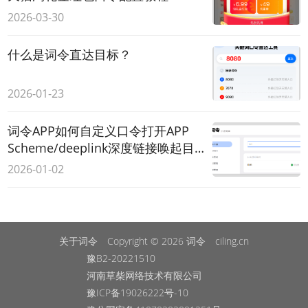
2026-03-30
什么是词令直达目标？
2026-01-23
词令APP如何自定义口令打开APP
Scheme/deeplink深度链接唤起目
标APP内页？
2026-01-02
关于词令
Copyright © 2026
词令
ciling.cn
豫B2-20221510
河南草柴网络技术有限公司
豫ICP备19026222号-10