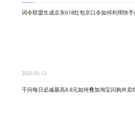
词令联盟生成京东618红包京口令如何利用快
2026-05-12
千问每日必减最高8.8元如何叠加淘宝闪购外卖