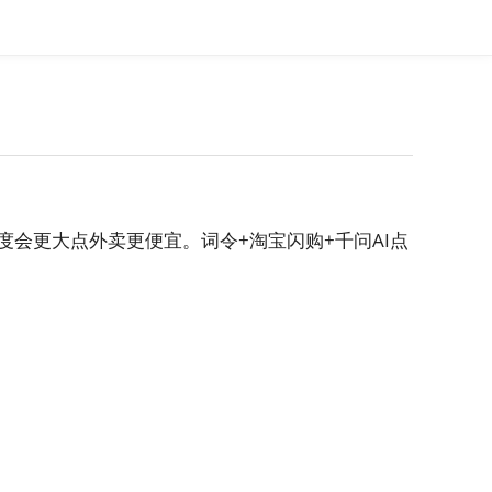
度会更大点外卖更便宜。词令+淘宝闪购+千问AI点