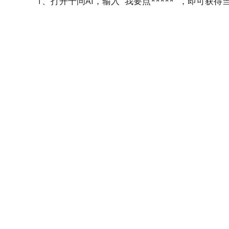
1、打开千问AI，输入“ 我要点***** ”，即可