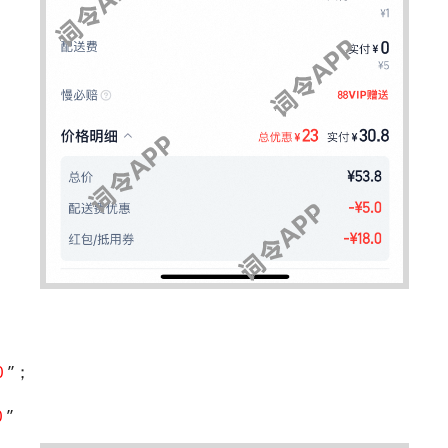
0
”；
0
”