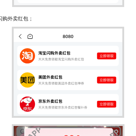
闪购外卖红包；