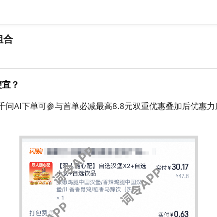
组合
便宜？
千问AI下单可参与首单必减最高8.8元双重优惠叠加后优惠力