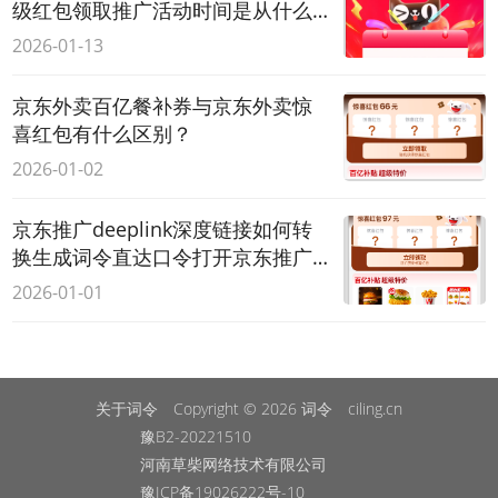
级红包领取推广活动时间是从什么
时候开始到几号结束？
2026-01-13
京东外卖百亿餐补券与京东外卖惊
喜红包有什么区别？
2026-01-02
京东推广deeplink深度链接如何转
换生成词令直达口令打开京东推广
APP活动页面？
2026-01-01
关于词令
Copyright © 2026
词令
ciling.cn
豫B2-20221510
河南草柴网络技术有限公司
豫ICP备19026222号-10