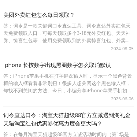
索进入前往淘礼金淘宝天猫红包优惠券领取入口挑选要购买
的商品领取淘宝天猫优惠券、淘宝天猫商品红包；词令直达
美团外卖红包怎么每日领取？
淘宝天猫优惠券淘礼金红包领取口令如
答：词令是一款关键词口令直达工具。词令直达外卖红包天
天免费领取入口，可每天领取多个3-18元外卖红包、天天神
券、惊喜红包等，使用免费领取到的外卖惊喜红包、外卖天
天神券等点餐可享受优惠。词令直达外卖红包天天免费领取
2024-08-05
入口如何领外卖红包惊喜神券？1、手机安装「词令」App关
键词口令直达工具；2、打开词令，输入词令「外卖红包
iphone 长按数字出现黑圈数字怎么取消默认
88」关键词直达口令；3、搜索直达词令关联的目
答：iPhone苹果手机在打字键盘输入时，显示一个黑色背景
框的输入框看着非常别扭！很多人想关闭这个黑色输入框，
却找不到关闭的方法。今日，小编分享iPhone苹果手机如何
关闭浮动键盘输入黑色背景输入框。iPhone苹果手机打字键
2026-06-06
盘输入时变动黑色背景的输入框怎么关闭？1、在iPhone苹
果手机上打开【设置】，并找到【辅助功能】；2、在【辅助
词令直达口令：淘宝天猫超级88官方立减遇到淘礼金
功能】内，找到【键盘与键入
天猫淘宝红包优惠券优惠力度会更大吗？
答：在每月淘宝天猫超级88官方立减活动时间内（第1场是