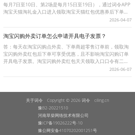
每月7日至10日、第2场是每月15日至19日），通过词令APP
淘宝天猫淘礼金入口进入领取淘宝天猫红包优惠券后下单可
叠加淘宝天猫超级88官方立减活动优惠力度会更大让淘宝天
2026-04-07
猫购物更划算；词令直达口令：淘宝天猫超级88官方立减遇
到淘礼金天猫淘宝红包优惠券优惠力度会更大吗？1、打开「
淘宝闪购外卖订单怎么申请开具电子发票？
词令 」APP，输入口令“ 80
答：每天在淘宝闪购点外卖、下单商超零售订单前，领取淘
宝闪购外卖红包后下单可享受优惠，且不影响淘宝闪购订单
开具电子发票。淘宝闪购外卖红包天天领取入口口令有二种
方式：1、淘宝闪购外卖红包领取口令【188288】，打开手
2026-06-07
机淘宝APP，顶部选择导航【闪购外卖】后，输入淘宝闪购
外卖红包领取口令【188288】，即可成功领取当天可用的有
效外卖红包。2、词令直达外卖红包领取口
关于词令
Copyright © 2026
词令
ciling.cn
豫B2-20221510
河南草柴网络技术有限公司
豫ICP备19026222号-10
豫公网安备41070202001251号