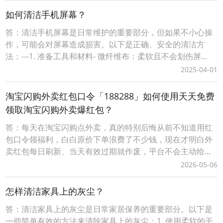
外卖红包领取口令【188288】，即可成功领取当天可用的有
如何清洁手机屏幕？
效外卖红包。2、词令直达外卖红包领取口
答：清洁手机屏幕是日常维护的重要部分，但如果不小心操
作，可能会对屏幕造成损害。以下是正确、安全的清洁方
法：---1. 准备工具和材料- 微纤维布：柔软且不会划伤屏
幕。- 70%-75% 的酒精或专用屏幕清洁剂：避免使用含氨、
2025-04-01
漂白剂或其他腐蚀性化学物质的产品。- 干净的纸巾（可
选）：用于擦拭多余的液体。---2. 清洁步骤#（1）关闭电源
淘宝闪购外卖红包口令「188288」如何使用天天免费
在清洁之前，请确保手机已经
领取淘宝闪购外卖爆红包？
答：每天在淘宝闪购点外卖，真的特别后悔从前不知道用红
包口令领福利，白白原价下单浪费了不少钱，现在才明白外
卖红包每日刷新、当天有效过期就作废，平台不会主动给老
用户推送大额隐藏优惠，只有专属口令才能解锁无门槛和满
2026-05-06
减福利。往后一定要养成每次点外卖前先领红包的习惯，再
也不愿错过每一笔立减优惠，把本该省下的生活开销稳稳攥
怎样清洁家具上的灰尘？
在手里，坚持天天领、单单省，不再为不必要的花销暗自后
答：清洁家具上的灰尘是日常家居保养的重要部分。以下是
一些简单有效的方法来清除家具上的灰尘：1. 使用柔软的干