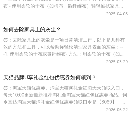
布 - 使用柔软的干布（如棉布、微纤维布）轻轻擦拭家具表
面。 - 微纤维布特别适合吸附灰尘，因为它具有静电吸附功
2025-04-08
能。 - 避免使用粗糙的布料或纸巾，以免刮伤家具表面。2.
除尘掸子 - 使用带有柔软毛刷的除尘掸子（如羽毛掸子或静
如何去除家具上的灰尘？
电除尘掸）。 - 这种工具可
答：去除家具上的灰尘是一项日常清洁工作，以下是几种有
效的方法和工具，可以帮助你轻松清理家具表面的灰尘：--
-1. 使用柔软的干布或微纤维布- 方法：用柔软的干布（如棉
布或微纤维布）轻轻擦拭家具表面。微纤维布尤其适合，因
2025-03-29
为它能更好地吸附灰尘。- 优点：不会划伤家具表面，同时能
有效捕捉灰尘。---2. 使用羽毛掸子- 方法：定期使用羽毛掸子
天猫品牌U享礼金红包优惠券如何领到？
轻轻扫去家具表面的灰尘。-
答：淘宝天猫优惠券、淘宝天猫淘礼金红包天天领取入口，
每天10:00更新最新推荐淘礼金淘宝天猫红包优惠券商品。词
令直达淘宝天猫淘礼金红包优惠券领取口令是【8080】，每
天淘宝天猫购物前打开词令App，输入口令【 8080 】，搜
2026-06-22
索进入前往淘礼金淘宝天猫红包优惠券领取入口挑选要购买
的商品领取淘宝天猫优惠券、淘宝天猫商品红包；词令直达
淘宝天猫优惠券淘礼金红包领取口令如