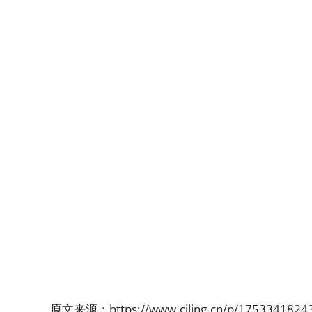
原文来源：
https://www.ciling.cn/p/1753341824