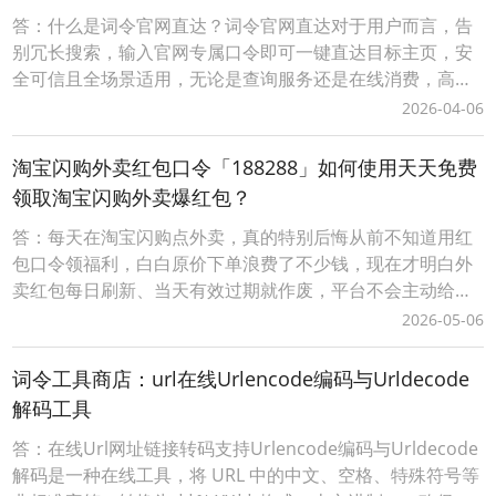
词令 」APP，输入口令“ 80
答：什么是词令官网直达？词令官网直达对于用户而言，告
别冗长搜索，输入官网专属口令即可一键直达目标主页，安
全可信且全场景适用，无论是查询服务还是在线消费，高效
触达省时省心；对站长/商家来说，注册网站名称作为口令，
2026-04-06
低成本构建品牌专属流量入口，精准引流无中间流失，更可
灵活关联活动页、促销页等动态目标，结合后台数据追踪优
淘宝闪购外卖红包口令「188288」如何使用天天免费
化推广策略，让每一份流量都转化为实际价值。词令以“
领取淘宝闪购外卖爆红包？
答：每天在淘宝闪购点外卖，真的特别后悔从前不知道用红
包口令领福利，白白原价下单浪费了不少钱，现在才明白外
卖红包每日刷新、当天有效过期就作废，平台不会主动给老
用户推送大额隐藏优惠，只有专属口令才能解锁无门槛和满
2026-05-06
减福利。往后一定要养成每次点外卖前先领红包的习惯，再
也不愿错过每一笔立减优惠，把本该省下的生活开销稳稳攥
词令工具商店：url在线Urlencode编码与Urldecode
在手里，坚持天天领、单单省，不再为不必要的花销暗自后
解码工具
答：在线Url网址链接转码支持Urlencode编码与Urldecode
解码是一种在线工具，将 URL 中的中文、空格、特殊符号等