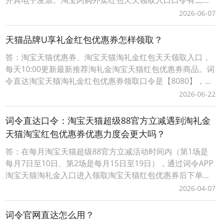
方式：1、淘宝闪购外卖红包领取口令【188288】，打开手
2026-06-07
机淘宝APP，顶部选择导航【闪购外卖】后，输入淘宝闪购
外卖红包领取口令【188288】，即可成功领取当天可用的有
天猫品牌U享礼金红包优惠券怎样领取？
效外卖红包。2、词令直达外卖红包领取口
答：淘宝天猫优惠券、淘宝天猫淘礼金红包天天领取入口，
每天10:00更新最新推荐淘礼金淘宝天猫红包优惠券商品。词
令直达淘宝天猫淘礼金红包优惠券领取口令是【8080】，每
天淘宝天猫购物前打开词令App，输入口令【 8080 】，搜
2026-06-22
索进入前往淘礼金淘宝天猫红包优惠券领取入口挑选要购买
的商品领取淘宝天猫优惠券、淘宝天猫商品红包；词令直达
词令直达口令：淘宝天猫超级88官方立减遇到淘礼金
淘宝天猫优惠券淘礼金红包领取口令如
天猫淘宝红包优惠券优惠力度会更大吗？
答：在每月淘宝天猫超级88官方立减活动时间内（第1场是
每月7日至10日、第2场是每月15日至19日），通过词令APP
淘宝天猫淘礼金入口进入领取淘宝天猫红包优惠券后下单可
叠加淘宝天猫超级88官方立减活动优惠力度会更大让淘宝天
2026-04-07
猫购物更划算；词令直达口令：淘宝天猫超级88官方立减遇
到淘礼金天猫淘宝红包优惠券优惠力度会更大吗？1、打开「
词令官网直达怎么用？