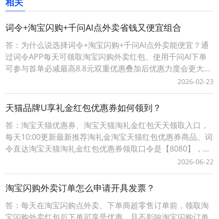
相关
词令+淘宝闪购+千问AI点外卖省钱又便宜组合
答：为什么说选择词令+淘宝闪购+千问AI点外卖能便宜？通
过词令APP每天可领取淘宝闪购外卖红包、使用千问AI下单
可参与首单必减最高8.8元双重优惠叠加后优惠力度会更大点
外卖更便宜。词令+淘宝闪购+千问AI点外卖省钱攻略详情，
2026-02-23
请查看下面详细介绍。词令APP如何天天免费领淘宝闪购外
卖红包？1、每天点外卖前，打开词令APP，输入口令“ 8080
天猫品牌U享礼金红包优惠券如何领到？
”；*注：词令APP领
答：淘宝天猫优惠券、淘宝天猫淘礼金红包天天领取入口，
每天10:00更新最新推荐淘礼金淘宝天猫红包优惠券商品。词
令直达淘宝天猫淘礼金红包优惠券领取口令是【8080】，每
天淘宝天猫购物前打开词令App，输入口令【 8080 】，搜
2026-06-22
索进入前往淘礼金淘宝天猫红包优惠券领取入口挑选要购买
的商品领取淘宝天猫优惠券、淘宝天猫商品红包；词令直达
淘宝闪购外卖订单怎么申请开具发票？
淘宝天猫优惠券淘礼金红包领取口令如
答：每天在淘宝闪购点外卖、下单商超零售订单前，领取淘
宝闪购外卖红包后下单可享受优惠，且不影响淘宝闪购订单