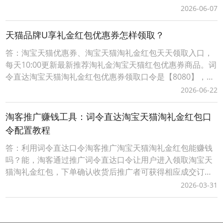
方式：1、淘宝闪购外卖红包领取口令【188288】，打开手
2026-06-07
机淘宝APP，顶部选择导航【闪购外卖】后，输入淘宝闪购
外卖红包领取口令【188288】，即可成功领取当天可用的有
天猫品牌U享礼金红包优惠券怎样领取？
效外卖红包。2、词令直达外卖红包领取口
答：淘宝天猫优惠券、淘宝天猫淘礼金红包天天领取入口，
每天10:00更新最新推荐淘礼金淘宝天猫红包优惠券商品。词
令直达淘宝天猫淘礼金红包优惠券领取口令是【8080】，每
天淘宝天猫购物前打开词令App，输入口令【 8080 】，搜
2026-06-22
索进入前往淘礼金淘宝天猫红包优惠券领取入口挑选要购买
的商品领取淘宝天猫优惠券、淘宝天猫商品红包；词令直达
淘客推广赚钱工具：词令直达淘宝天猫淘礼金红包口
淘宝天猫优惠券淘礼金红包领取口令如
令配置教程
答：利用词令直达口令淘客推广淘宝天猫淘礼金红包能赚钱
吗？能，淘客通过推广词令直达口令让用户进入领取淘宝天
猫淘礼金红包，下单确认收货后推广者可获得相应成交订单
的佣金。而词令直达口令具有唯一性、可长期有效性，适合
2026-03-31
淘客长期沉淀客户资源实现用户复用、复购获得长期收益。
词令直达口令推广更灵活，当淘客推广淘宝天猫红包活动结
束后，在词令直达口令不变的情况下可随时更换新的活动不