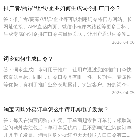
通过您的词令直达专属推广口令或推广素材进入下单即可获
推广者/商家/组织/企业如何生成词令推广口令？
得佣金，无需处理发货、服务等问题。词令联盟如何创建
答：推广者/商家/组织/企业等可以利用词令将官方网站、长
网址链接、APP直达内页、微信小程序内路径等更多目标，
生成专属的词令推广口令与目标关联，让用户通过词令输入
口令直接打开目标。在词令口令有效期推广者可任意修改打
2026-04-06
开的直达目标。推广者/商家/组织/企业如何生成词令推广口
令？第一步：注册申请自定义词令推广口令打开词令口令注
词令如何生成口令？
册申请官网：https://k.cilin
答：词令生成口令可用于推广，让用户通过您的推广口令快
速直达目标。同时，词令口令具有唯一性、长期性、专属性
等优势，有利于推广业务长期累计、沉淀客户。好的词令推
广口令（简单、易记、有含义）具有增值性、灵活性等优
2026-04-05
势，可任意、随时更换口令打开的推广目标。词令生成口令
分为免费固定格式口令和付费自定义格式口令，不同的口令
淘宝闪购外卖订单怎么申请开具电子发票？
有一定的差异性请以词令官方实际规则为准。一、自定义词
答：每天在淘宝闪购点外卖、下单商超零售订单前，领取淘
令
宝闪购外卖红包后下单可享受优惠，且不影响淘宝闪购订单
开具电子发票。淘宝闪购外卖红包天天领取入口口令有二种