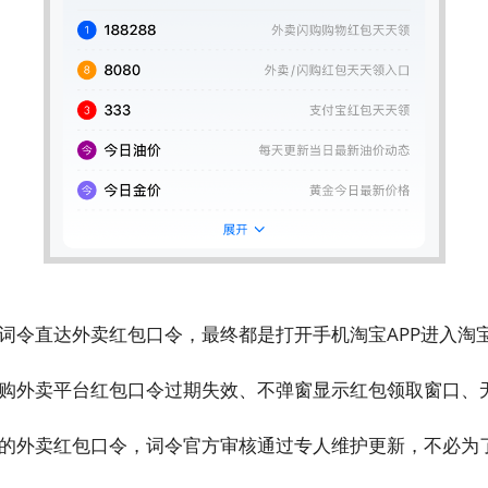
词令直达外卖红包口令，最终都是打开手机淘宝APP进入淘
购外卖平台红包口令过期失效、不弹窗显示红包领取窗口、
的外卖红包口令，词令官方审核通过专人维护更新，不必为