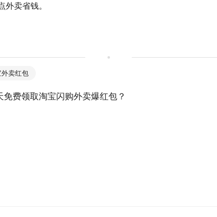
点外卖省钱。
宝外卖红包
天天免费领取淘宝闪购外卖爆红包？