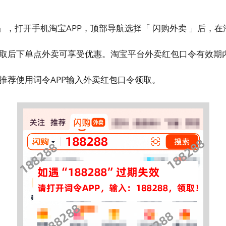
」，打开手机淘宝APP，顶部导航选择「 闪购外卖 」后，
取后下单点外卖可享受优惠。淘宝平台外卖红包口令有效期
推荐使用词令APP输入外卖红包口令领取。