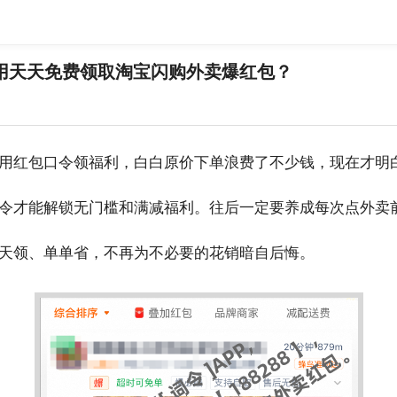
使用天天免费领取淘宝闪购外卖爆红包？
用红包口令领福利，白白原价下单浪费了不少钱，现在才明
令才能解锁无门槛和满减福利。往后一定要养成每次点外卖
天领、单单省，不再为不必要的花销暗自后悔。