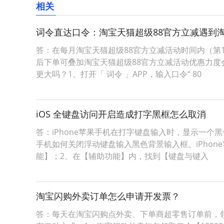
相关
词令直达口令：淘宝天猫超级88官方立减遇到
答：在每月淘宝天猫超级88官方立减活动时间内（第1
后下单可叠加淘宝天猫超级88官方立减活动优惠力度
更大吗？1、打开「 词令 」APP，输入口令“ 80
iOS 全键盘访问开启造成打字黑框怎么取消
答：iPhone苹果手机在打字键盘输入时，显示一个
手机如何关闭浮动键盘输入黑色背景输入框。iPhon
能】；2、在【辅助功能】内，找到【键盘与键入
淘宝闪购外卖订单怎么申请开发票？
答：每天在淘宝闪购点外卖、下单商超零售订单前，