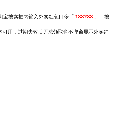
在淘宝搜索框内输入外卖红包口令「
188288
」，搜
内可用，过期失效后无法领取也不弹窗显示外卖红