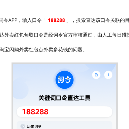
词令APP，输入口令「
188288
」，搜索直达该口令关联的
达外卖红包领取口令是经词令官方审核通过，由人工每日维
淘宝闪购外卖红包点外卖多花钱的问题。