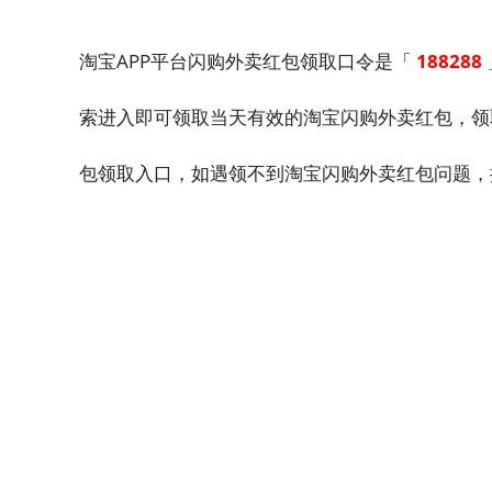
淘宝APP平台闪购外卖红包领取口令是「
188288
索进入即可领取当天有效的淘宝闪购外卖红包，领
包领取入口，如遇领不到淘宝闪购外卖红包问题，