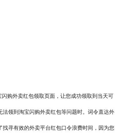
宝闪购外卖红包领取页面，让您成功领取到当天可
无法领到淘宝闪购外卖红包等问题时。词令直达外
了找寻有效的外卖平台红包口令浪费时间，因为您