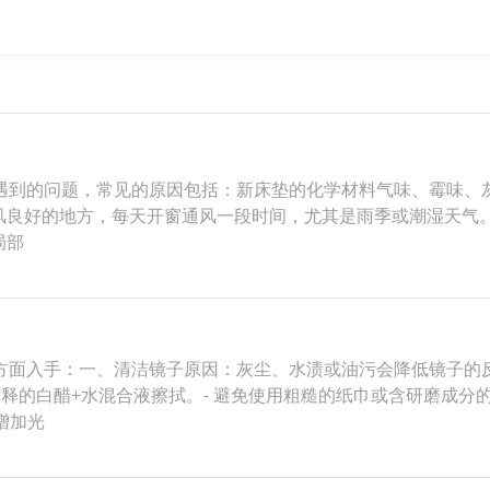
遇到的问题，常见的原因包括：新床垫的化学材料气味、霉味、
在通风良好的地方，每天开窗通风一段时间，尤其是雨季或潮湿天气
局部
方面入手：一、清洁镜子原因：灰尘、水渍或油污会降低镜子的反
稀释的白醋+水混合液擦拭。- 避免使用粗糙的纸巾或含研磨成
增加光