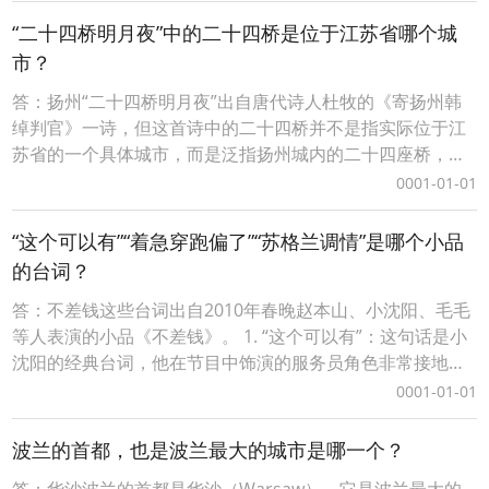
年，李大钊在《新青年》杂志上发表了多篇文章，如《法俄
“二十四桥明月夜”中的二十四桥是位于江苏省哪个城
革命之比较观》、《庶民的胜利》和《布尔什
市？
答：扬州“二十四桥明月夜”出自唐代诗人杜牧的《寄扬州韩
绰判官》一诗，但这首诗中的二十四桥并不是指实际位于江
苏省的一个具体城市，而是泛指扬州城内的二十四座桥，因
为古时的扬州以桥多而著名。在唐代，扬州作为繁华的江南
0001-01-01
都会，有许多桥梁，其中最著名的便是大明寺附近的“二十四
桥”，但这个名称并没有明确的地理位置，只是一个文学意
“这个可以有”“着急穿跑偏了”“苏格兰调情”是哪个小品
象，象征着扬州的美景和诗意。 扬州“二十四桥明月
的台词？
答：不差钱这些台词出自2010年春晚赵本山、小沈阳、毛毛
等人表演的小品《不差钱》。 1. “这个可以有”：这句话是小
沈阳的经典台词，他在节目中饰演的服务员角色非常接地
气，对顾客提出的各种要求表现出一种既迎合又调侃的态
0001-01-01
度，这句话表达了他对某些看似离奇或者出乎意料的要求的
一种回应，意思是“虽然听起来有点离谱，但理论上是可以实
波兰的首都，也是波兰最大的城市是哪一个？
现的”。2. “着急穿跑偏了”：这句话是小