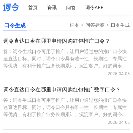
首页
资讯
问答
词令APP
口令生成
词令
问答标签
口令生成
词令直达口令在哪里申请闪购红包推广口令？
答：词令生成口令可用于推广，让用户通过您的推广口令快
速直达目标。同时，词令口令具有唯一性、长期性、专属性
等优势，有利于推广业务长期累计、沉淀客户。好的词令推
广口令（简单、易记、有含义）具有增值性、灵活性等优
2026-04-05
势，可任意、随时更换口令打开的推广目标。词令生成口令
分为免费固定格式口令和付费自定义格式口令，不同的口令
词令直达口令在哪里申请闪购红包推广数字口令？
有一定的差异性请以词令官方实际规则为准。一、自定义词
答：词令生成口令可用于推广，让用户通过您的推广口令快
令
速直达目标。同时，词令口令具有唯一性、长期性、专属性
等优势，有利于推广业务长期累计、沉淀客户。好的词令推
广口令（简单、易记、有含义）具有增值性、灵活性等优
2026-04-05
势，可任意、随时更换口令打开的推广目标。词令生成口令