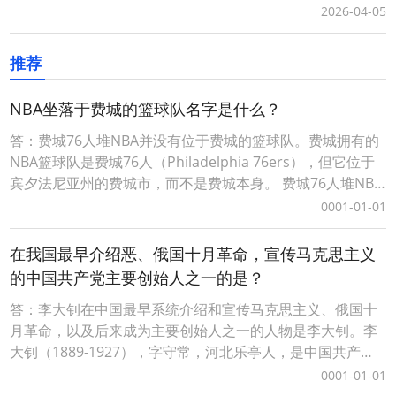
广口令（简单、易记、有含义）具有增值性、灵活性等优
2026-04-05
势，可任意、随时更换口令打开的推广目标。词令生成口令
分为免费固定格式口令和付费自定义格式口令，不同的口令
推荐
有一定的差异性请以词令官方实际规则为准。一、自定义词
令
NBA坐落于费城的篮球队名字是什么？
答：费城76人堆NBA并没有位于费城的篮球队。费城拥有的
NBA篮球队是费城76人（Philadelphia 76ers），但它位于
宾夕法尼亚州的费城市，而不是费城本身。 费城76人堆NBA
并没有位于费城的篮球队。费城拥有的NBA篮球队是费城76
0001-01-01
人（Philadelphia 76ers），但它位于宾夕法尼亚州的费城
市，而不是费城本身。 费城76人堆 NBA并没有位
在我国最早介绍恶、俄国十月革命，宣传马克思主义
的中国共产党主要创始人之一的是？
答：李大钊在中国最早系统介绍和宣传马克思主义、俄国十
月革命，以及后来成为主要创始人之一的人物是李大钊。李
大钊（1889-1927），字守常，河北乐亭人，是中国共产党
的早期重要领导人之一。他在北京大学任教期间，积极关注
0001-01-01
世界政治动态，尤其对社会主义思潮产生了浓厚兴趣。1918