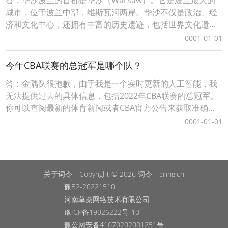
答：华沙波兰的首都是华沙（Warsaw）。它是波兰最大的
城市，位于波兰中部，维斯瓦河两岸。华沙不仅是政治、经
济和文化中心，还拥有丰富的历史遗迹，包括世界文化遗产
华沙老城区，这是欧洲最古老的市中心之一，展示了波兰的
0001-01-01
历史和文化。 华沙波兰的首都是华沙（Warsaw）。它是波
兰最大的城市，位于波兰中部，维斯瓦河两岸。华沙不仅是
今年CBA联赛的总冠军是哪个队？
政治、经济和文化中心，还拥有丰富的历史遗迹
答：金隅队很抱歉，由于我是一个实时更新的人工智能，我
无法提供过去的具体信息，包括2022年CBA联赛的总冠军。
你可以查阅最新的体育新闻或者CBA官方公告来获取准确的
结果。通常，CBA总决赛的结果在赛季结束后公布。 金隅队
0001-01-01
很抱歉，由于我是一个实时更新的人工智能，我无法提供过
去的具体信息，包括2022年CBA联赛的总冠军。你可以查阅
最新的体育新闻或者CBA官方公告来
关于词令
Copyright © 2026
词令
ciling.cn
豫B2-20221510
河南草柴网络技术有限公司
豫ICP备19026222号-10
豫公网安备41070202001251号