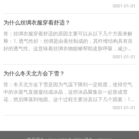
这些原料具有一定的可塑性。在湿润状态下，这些原料可以
0001-01-01
通过手工或者机械方式被塑造成所需的形状。2. 成型方法：
陶瓷成型的方法多种多样，包括手捏成型、轮制成型（拉
为什么丝绸衣服穿着舒适？
坯）、模具成型、注浆成型等。不同的成型方法适合
答：丝绸衣服穿着舒适的原因主要可以从以下几个方面来解
释：1. 透气性好：丝绸是由蚕丝制成的，其纤维结构具有良
好的透气性。这意味着丝绸衣物能够帮助皮肤呼吸，减少汗
液积聚，使人感到更加干爽舒适。2. 吸湿排汗：丝绸面料能
0001-01-01
有效吸收并排出体表的湿气，这对于保持皮肤干燥、避免汗
水导致的不适非常重要。3. 轻薄柔软：丝绸面料通常非常轻
为什么冬天北方会下雪？
薄且柔软，穿在身上几乎没有重量感，给人以
答：冬天北方会下雪是因为气温下降到一定程度，使得空气
中的水蒸气直接凝结成冰晶，这些冰晶聚集在一起形成雪
花，然后降落到地面。这个过程主要涉及以下几个因素：1.
低温：冬季时，北方地区温度低，尤其是夜间和清晨，气温
0001-01-01
常常低于0摄氏度，这是形成雪的前提条件。2. 水汽含量：
空气中需要有足够的水汽。当温暖潮湿的空气上升遇到冷空
气时，空气中的水蒸气会凝结成小水滴或冰晶，如果