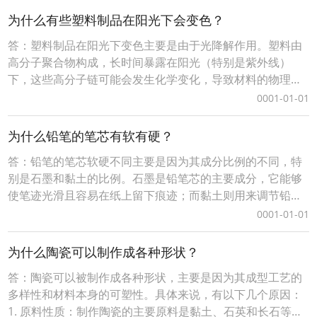
植物体内形成的空腔或通道系统，用于将空气从水面输送到
为什么有些塑料制品在阳光下会变色？
植物根部，帮助植物在水中呼吸。2. 浮力调节：一些水
答：塑料制品在阳光下变色主要是由于光降解作用。塑料由
高分子聚合物构成，长时间暴露在阳光（特别是紫外线）
下，这些高分子链可能会发生化学变化，导致材料的物理和
化学性质发生变化，从而引起颜色变化。具体来说，这种现
0001-01-01
象可以归因于以下几个因素：1. 紫外线的影响：太阳光中的
紫外线能够破坏塑料内部的化学键，导致分子结构的变化。
为什么铅笔的笔芯有软有硬？
这种变化可能包括分子链的断裂或重组，进而影响到塑料
答：铅笔的笔芯软硬不同主要是因为其成分比例的不同，特
别是石墨和黏土的比例。石墨是铅笔芯的主要成分，它能够
使笔迹光滑且容易在纸上留下痕迹；而黏土则用来调节铅笔
芯的硬度和强度。- 较硬的铅笔芯（例如H系列）含有更多的
0001-01-01
黏土，这使得笔芯更硬，书写时产生的线条更细，适合需要
精细线条的场合。- 较软的铅笔芯（例如B系列）含有较少的
为什么陶瓷可以制作成各种形状？
黏土，因此笔芯较软，书写时留下的线条更粗、更
答：陶瓷可以被制作成各种形状，主要是因为其成型工艺的
多样性和材料本身的可塑性。具体来说，有以下几个原因：
1. 原料性质：制作陶瓷的主要原料是黏土、石英和长石等，