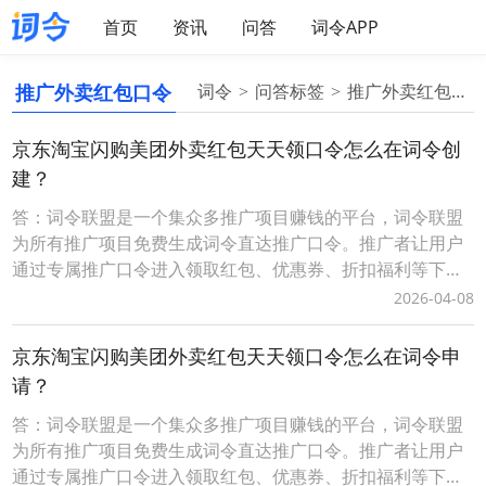
首页
资讯
问答
词令APP
推广外卖红包口令
词令
问答标签
推广外卖红包口令
京东淘宝闪购美团外卖红包天天领口令怎么在词令创
建？
答：词令联盟是一个集众多推广项目赚钱的平台，词令联盟
为所有推广项目免费生成词令直达推广口令。推广者让用户
通过专属推广口令进入领取红包、优惠券、折扣福利等下单
可享受优惠，推广者可获得成交订单相应的佣金轻松赚钱。0
2026-04-08
成本无压力、多劳多得时间自由、您只需做好一件事让用户
通过您的词令直达专属推广口令或推广素材进入下单即可获
京东淘宝闪购美团外卖红包天天领口令怎么在词令申
得佣金，无需处理发货、服务等问题。词令联盟如何创建
请？
答：词令联盟是一个集众多推广项目赚钱的平台，词令联盟
为所有推广项目免费生成词令直达推广口令。推广者让用户
通过专属推广口令进入领取红包、优惠券、折扣福利等下单