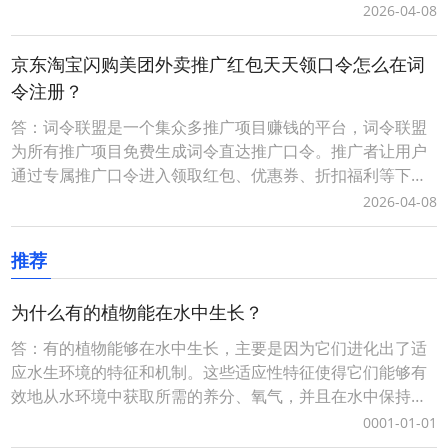
可享受优惠，推广者可获得成交订单相应的佣金轻松赚钱。0
2026-04-08
成本无压力、多劳多得时间自由、您只需做好一件事让用户
通过您的词令直达专属推广口令或推广素材进入下单即可获
京东淘宝闪购美团外卖推广红包天天领口令怎么在词
得佣金，无需处理发货、服务等问题。词令联盟如何创建
令注册？
答：词令联盟是一个集众多推广项目赚钱的平台，词令联盟
为所有推广项目免费生成词令直达推广口令。推广者让用户
通过专属推广口令进入领取红包、优惠券、折扣福利等下单
可享受优惠，推广者可获得成交订单相应的佣金轻松赚钱。0
2026-04-08
成本无压力、多劳多得时间自由、您只需做好一件事让用户
通过您的词令直达专属推广口令或推广素材进入下单即可获
推荐
得佣金，无需处理发货、服务等问题。词令联盟如何创建
为什么有的植物能在水中生长？
答：有的植物能够在水中生长，主要是因为它们进化出了适
应水生环境的特征和机制。这些适应性特征使得它们能够有
效地从水环境中获取所需的养分、氧气，并且在水中保持稳
定。以下是几种主要的适应方式：1. 通气组织
0001-01-01
（Aerenchyma）：这是许多水生植物特有的结构，它是在