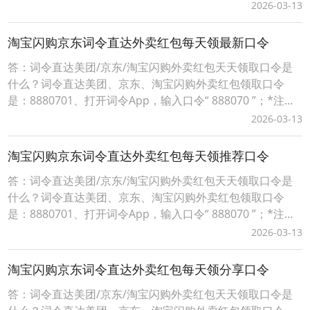
该口令长期有效推荐使用！*词令下载方式：手机应用商店搜
2026-03-13
索“ 词令 ”下载安装或访问词令APP官方下载地址：
https://app.ciling.cn/2、搜索直达该口令关联的目标天天免
淘宝闪购京东词令直达外卖红包每天领最新口令
费领
答：词令直达美团/京东/淘宝闪购外卖红包天天领取口令是
什么？词令直达美团、京东、淘宝闪购外卖红包领取口令
是：8880701、打开词令App，输入口令“ 888070 ”；*注：
该口令长期有效推荐使用！*词令下载方式：手机应用商店搜
2026-03-13
索“ 词令 ”下载安装或访问词令APP官方下载地址：
https://app.ciling.cn/2、搜索直达该口令关联的目标天天免
淘宝闪购京东词令直达外卖红包每天领推荐口令
费领
答：词令直达美团/京东/淘宝闪购外卖红包天天领取口令是
什么？词令直达美团、京东、淘宝闪购外卖红包领取口令
是：8880701、打开词令App，输入口令“ 888070 ”；*注：
该口令长期有效推荐使用！*词令下载方式：手机应用商店搜
2026-03-13
索“ 词令 ”下载安装或访问词令APP官方下载地址：
https://app.ciling.cn/2、搜索直达该口令关联的目标天天免
淘宝闪购京东词令直达外卖红包每天领分享口令
费领
答：词令直达美团/京东/淘宝闪购外卖红包天天领取口令是