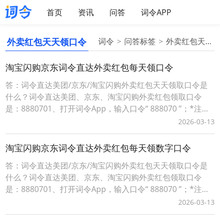
首页
资讯
问答
词令APP
外卖红包天天领口令
词令
问答标签
外卖红包天天领口令
淘宝闪购京东词令直达外卖红包每天领口令
答：词令直达美团/京东/淘宝闪购外卖红包天天领取口令是
什么？词令直达美团、京东、淘宝闪购外卖红包领取口令
是：8880701、打开词令App，输入口令“ 888070 ”；*注：
该口令长期有效推荐使用！*词令下载方式：手机应用商店搜
2026-03-13
索“ 词令 ”下载安装或访问词令APP官方下载地址：
https://app.ciling.cn/2、搜索直达该口令关联的目标天天免
淘宝闪购京东词令直达外卖红包每天领数字口令
费领
答：词令直达美团/京东/淘宝闪购外卖红包天天领取口令是
什么？词令直达美团、京东、淘宝闪购外卖红包领取口令
是：8880701、打开词令App，输入口令“ 888070 ”；*注：
该口令长期有效推荐使用！*词令下载方式：手机应用商店搜
2026-03-13
索“ 词令 ”下载安装或访问词令APP官方下载地址：