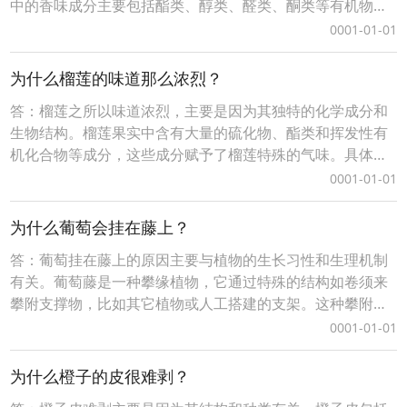
中的香味成分主要包括酯类、醇类、醛类、酮类等有机物。
其中一些关键的挥发性化合物如乙酸异戊酯（isoamyl
0001-01-01
acetate）、柠檬烯（limonene）和β-月桂烯（β-
myrcene）等，它们对芒果的独特香味贡献最大。此外，芒
为什么榴莲的味道那么浓烈？
果的香味还会受到品种、成熟度以及
答：榴莲之所以味道浓烈，主要是因为其独特的化学成分和
生物结构。榴莲果实中含有大量的硫化物、酯类和挥发性有
机化合物等成分，这些成分赋予了榴莲特殊的气味。具体来
说，榴莲中的硫化物（如二烯丙基三硫醚）是造成其强烈气
0001-01-01
味的主要原因之一，这种气味与大蒜和臭豆腐等食物相似。
此外，榴莲中还含有一定量的酯类物质，它们能够产生果
为什么葡萄会挂在藤上？
香，但当与硫化物结合时，会形成榴莲特有的复杂香气。另
答：葡萄挂在藤上的原因主要与植物的生长习性和生理机制
外
有关。葡萄藤是一种攀缘植物，它通过特殊的结构如卷须来
攀附支撑物，比如其它植物或人工搭建的支架。这种攀附行
为有助于葡萄藤更好地获取阳光和空气，从而促进光合作用
0001-01-01
和呼吸作用，进而提高果实的产量和质量。此外，葡萄挂在
一个个相对独立的小果串上也有助于通风透光，减少病害的
为什么橙子的皮很难剥？
发生，同时也便于管理和收获。因此，葡萄挂在藤上是其自