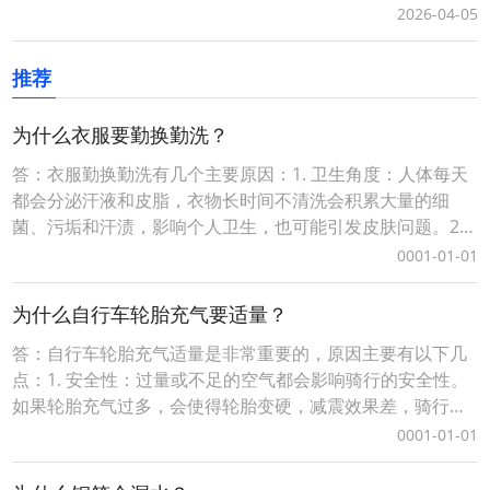
广口令（简单、易记、有含义）具有增值性、灵活性等优
2026-04-05
势，可任意、随时更换口令打开的推广目标。词令生成口令
分为免费固定格式口令和付费自定义格式口令，不同的口令
推荐
有一定的差异性请以词令官方实际规则为准。一、自定义词
令
为什么衣服要勤换勤洗？
答：衣服勤换勤洗有几个主要原因：1. 卫生角度：人体每天
都会分泌汗液和皮脂，衣物长时间不清洗会积累大量的细
菌、污垢和汗渍，影响个人卫生，也可能引发皮肤问题。2.
舒适度：干净的衣物穿着更舒适，不干净的衣物可能会有异
0001-01-01
味，影响心情和自信心。3. 衣物保养：适当的清洗可以去除
衣物上的污渍和磨损物质，延长衣物的使用寿命。但需要注
为什么自行车轮胎充气要适量？
意的是，并不是所有衣物都适合频繁洗涤，有些
答：自行车轮胎充气适量是非常重要的，原因主要有以下几
点：1. 安全性：过量或不足的空气都会影响骑行的安全性。
如果轮胎充气过多，会使得轮胎变硬，减震效果差，骑行时
容易失去控制；而如果轮胎充气不足，则会导致轮胎变形严
0001-01-01
重，增加爆胎的风险。2. 舒适度：适当的轮胎气压可以提供
良好的骑行舒适度。充气适中的轮胎可以在保持较好的抓地