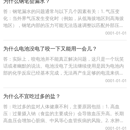
为什么钢笔会漏水？
力的同时，提供足够的缓冲，减少骑行时的震动感
答：钢笔漏水的问题通常与以下几个因素有关：1. 气压变
化：当外界气压发生变化时（例如，从低海拔地区到高海拔
地区），钢笔内部的压力可能无法迅速调整以匹配外部压
力。这种压力差可能导致墨水被挤压出，尤其是在钢笔倒置
0001-01-01
或倾斜时。2. 温度变化：温度的升高会导致液体膨胀，如果
温度突然上升，钢笔内的墨水可能会因为热胀冷缩效应而膨
为什么电池没电了咬一下又能用一会儿？
胀，进而导致墨水溢出或漏水。3. 设计缺陷：一些
答：实际上，咬电池并不能真正解决问题，这只是一个玩笑
话或者幽默的说法。电池没电了无法继续使用是因为电池内
部的化学反应已经基本完成，无法再产生足够的电流来供
电。而“咬电池”的说法可能源于某些特定情况下的误解或玩
0001-01-01
笑。有时人们可能会看到在一些老式设备中，当电池电量几
乎耗尽时，通过轻微调整电池的位置（比如轻轻晃动或重新
为什么不宜吃过多的盐？
插入），可能会暂时恢复接触良好，从而使设备短暂地恢复
答：吃过多的盐对人体健康不利，主要原因包括：1. 高血
压：过量摄入钠（食盐的主要成分）会导致血压升高。长期
高血压会增加心脏病、中风等心血管疾病的风险。2. 水肿：
过多的钠会影响体内水分平衡，导致身体某些部位出现水肿
0001-01-01