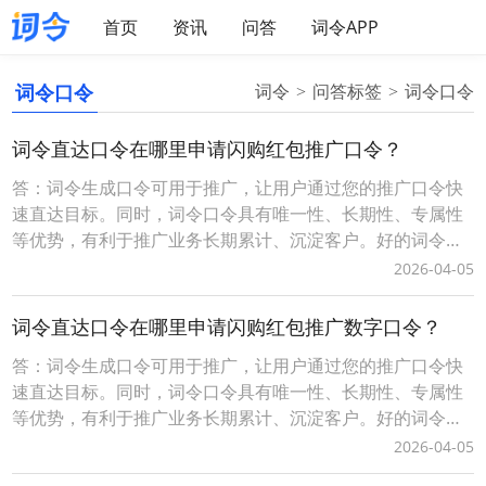
首页
资讯
问答
词令APP
词令口令
词令
问答标签
词令口令
词令直达口令在哪里申请闪购红包推广口令？
答：词令生成口令可用于推广，让用户通过您的推广口令快
速直达目标。同时，词令口令具有唯一性、长期性、专属性
等优势，有利于推广业务长期累计、沉淀客户。好的词令推
广口令（简单、易记、有含义）具有增值性、灵活性等优
2026-04-05
势，可任意、随时更换口令打开的推广目标。词令生成口令
分为免费固定格式口令和付费自定义格式口令，不同的口令
词令直达口令在哪里申请闪购红包推广数字口令？
有一定的差异性请以词令官方实际规则为准。一、自定义词
答：词令生成口令可用于推广，让用户通过您的推广口令快
令
速直达目标。同时，词令口令具有唯一性、长期性、专属性
等优势，有利于推广业务长期累计、沉淀客户。好的词令推
广口令（简单、易记、有含义）具有增值性、灵活性等优
2026-04-05
势，可任意、随时更换口令打开的推广目标。词令生成口令