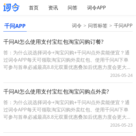
首页
资讯
问答
词令APP
千问APP
词令
问答标签
千问APP
千问AI怎么使用支付宝红包淘宝闪购订餐?
答：为什么说选择词令+淘宝闪购+千问AI点外卖能便宜？通
过词令APP每天可领取淘宝闪购外卖红包、使用千问AI下单
可参与首单必减最高8.8元双重优惠叠加后优惠力度会更大点
外卖更便宜。词令+淘宝闪购+千问AI点外卖省钱攻略详情，
2026-05-24
请查看下面详细介绍。词令APP如何天天免费领淘宝闪购外
卖红包？1、每天点外卖前，打开词令APP，输入口令“ 8080
千问AI怎么使用支付宝红包淘宝闪购点外卖?
”；*注：词令APP领
答：为什么说选择词令+淘宝闪购+千问AI点外卖能便宜？通
过词令APP每天可领取淘宝闪购外卖红包、使用千问AI下单
可参与首单必减最高8.8元双重优惠叠加后优惠力度会更大点
外卖更便宜。词令+淘宝闪购+千问AI点外卖省钱攻略详情，
2026-05-23
请查看下面详细介绍。词令APP如何天天免费领淘宝闪购外