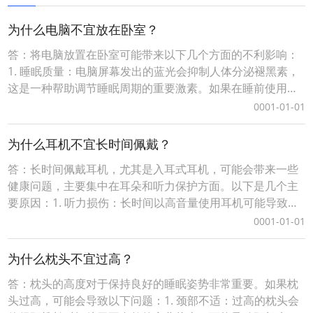
”；*注：词令APP领
为什么电脑不宜放在卧室？
答：将电脑放置在卧室可能带来以下几个方面的不利影响：
1. 睡眠质量：电脑屏幕发出的蓝光会抑制人体分泌褪黑素，
这是一种帮助调节睡眠周期的重要激素。如果在睡前使用电
脑，可能会干扰正常的生物钟，从而影响睡眠质量。2. 电磁
0001-01-01
辐射：虽然现代电子设备产生的电磁辐射水平相对较低，但
长时间暴露在这种环境下仍可能对人体健康产生一定影响。
为什么耳机不宜长时间佩戴？
不过，目前科学界对于低水平电磁场对人体健康的
答：长时间佩戴耳机，尤其是入耳式耳机，可能会带来一些
健康问题，主要集中在耳朵和听力保护方面。以下是几个主
要原因：1. 听力损伤：长时间以高音量使用耳机可能导致听
力下降或永久性听力损失。这是因为长时间暴露在高分贝的
0001-01-01
声音环境中会对内耳的毛细胞造成损害。2. 耳部感染：入耳
式耳机直接接触耳道，如果耳机不干净或者佩戴时间过长，
为什么枕头不宜过高？
容易滋生细菌，增加耳部感染的风险。尤其是对于
答：枕头的高度对于保持良好的睡眠姿势非常重要。如果枕
头过高，可能会导致以下问题：1. 颈部不适：过高的枕头会