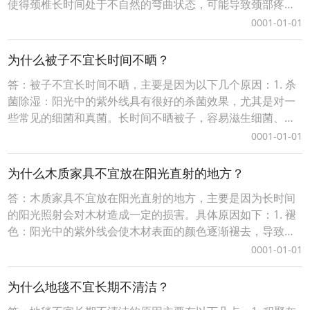
使得颈椎长时间处于不自然的弯曲状态，可能导致颈部疼痛
或不适。2. 影响呼吸：枕头过高可能会使头部和颈部过度后
0001-01-01
仰，这可能会影响呼吸的顺畅性。3. 影响睡眠质量：由于颈
部和肩部的不适，可能会导致翻来覆去难以入睡，或者睡眠
为什么被子不宜长时间不晒？
中频繁醒来。因此，选择合适高度的枕头有助
答：被子不宜长时间不晒，主要是因为以下几个原因：1. 杀
菌除湿：阳光中的紫外线具有很好的杀菌效果，尤其是对一
些常见的细菌和真菌。长时间不晒被子，容易滋生细菌、霉
菌等微生物，影响健康。2. 保持干燥：被子在使用过程中会
0001-01-01
吸收人体的汗液和空气中的湿气，如果这些湿气不能及时排
出，容易导致被子发霉变质。晒太阳可以帮助被子快速干
为什么木质家具不宜放在阳光直射的地方？
燥，减少潮湿环境对被子的损害。3. 延长使用寿
答：木质家具不宜放在阳光直射的地方，主要是因为长时间
的阳光照射会对木材造成一定的损害。具体原因如下：1. 褪
色：阳光中的紫外线会使木材表面的颜色逐渐褪去，导致家
具失去原有的美观。2. 干燥开裂：持续的阳光照射会使木材
0001-01-01
内部的水分加速蒸发，从而导致木材干燥、收缩甚至开裂。
特别是在较为干燥或温差较大的环境中，这种现象更为明
为什么地毯不宜长期不清洁？
显。3. 变形：由于木材各部分受热不均，可能会