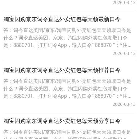
该口令长期有效推荐使用！*词令下载方式：手机应用商店搜
2026-03-13
索“ 词令 ”下载安装或访问词令APP官方下载地址：
https://app.ciling.cn/2、搜索直达该口令关联的目标天天免
淘宝闪购京东词令直达外卖红包每天领最新口令
费领
答：词令直达美团/京东/淘宝闪购外卖红包天天领取口令是
什么？词令直达美团、京东、淘宝闪购外卖红包领取口令
是：8880701、打开词令App，输入口令“ 888070 ”；*注：
该口令长期有效推荐使用！*词令下载方式：手机应用商店搜
2026-03-13
索“ 词令 ”下载安装或访问词令APP官方下载地址：
https://app.ciling.cn/2、搜索直达该口令关联的目标天天免
淘宝闪购京东词令直达外卖红包每天领推荐口令
费领
答：词令直达美团/京东/淘宝闪购外卖红包天天领取口令是
什么？词令直达美团、京东、淘宝闪购外卖红包领取口令
是：8880701、打开词令App，输入口令“ 888070 ”；*注：
该口令长期有效推荐使用！*词令下载方式：手机应用商店搜
2026-03-13
索“ 词令 ”下载安装或访问词令APP官方下载地址：
https://app.ciling.cn/2、搜索直达该口令关联的目标天天免
淘宝闪购京东词令直达外卖红包每天领分享口令
费领
答：词令直达美团/京东/淘宝闪购外卖红包天天领取口令是