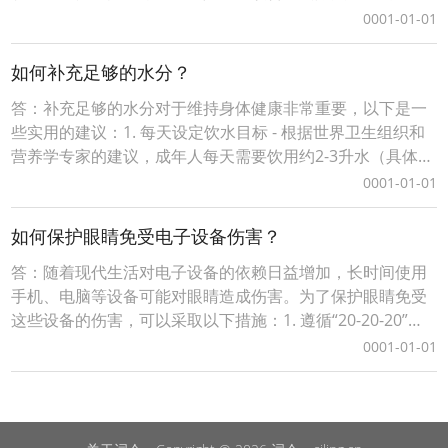
法：1. 保证充足睡眠- 每天睡足7-8小时：充足的睡眠有助于
0001-01-01
身体修复和恢复，减少因疲劳引起的黑眼圈。- 保持规律作
息：避免熬夜，尽量在固定时间入睡和起床。2. 改善生活习
如何补充足够的水分？
惯- 减少用眼过度：长时间盯着电脑或手机
答：补充足够的水分对于维持身体健康非常重要，以下是一
些实用的建议：1. 每天设定饮水目标 - 根据世界卫生组织和
营养学专家的建议，成年人每天需要饮用约2-3升水（具体量
因个体差异、气候条件和活动水平而异）。 - 可以用一个大
0001-01-01
水杯或水瓶作为参考，设定每天喝多少杯水的目标。2. 随身
携带水瓶 - 随身携带一个可重复使用的水瓶，方便随时喝
如何保护眼睛免受电子设备伤害？
水。这样可以养成定时喝水的习惯
答：随着现代生活对电子设备的依赖日益增加，长时间使用
手机、电脑等设备可能对眼睛造成伤害。为了保护眼睛免受
这些设备的伤害，可以采取以下措施：1. 遵循“20-20-20”法
则 - 每工作或使用电子设备20分钟，就远眺至少20英尺（约
0001-01-01
6米）的地方，持续20秒。 - 这种方法可以帮助眼睛放松，减
少视疲劳。2. 调整屏幕亮度和对比度 - 将屏幕亮度调节到与
周围环境光线相