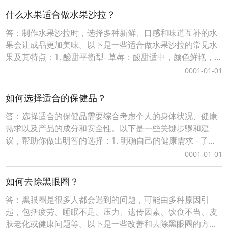
行是一项低冲击的运动，适合各个年龄段的人群。 - 好处： -
什么水果适合做水果沙拉？
强化腿
答：制作水果沙拉时，选择多种新鲜、口感和味道互补的水
果会让成品更加美味。以下是一些适合做水果沙拉的常见水
果及其特点：1. 酸甜平衡型- 草莓：酸甜适中，颜色鲜艳，
能增加沙拉的视觉吸引力。- 蓝莓：小巧可爱，富含抗氧化
0001-01-01
物，为沙拉增添自然甜味。- 猕猴桃（奇异果）：酸甜多汁，
富含维生素C，能让沙拉更清爽。- 橙子/柑橘类（如橙瓣、柚
如何选择适合的保健品？
子肉）：酸甜可口，水分充足，能提升
答：选择适合的保健品需要综合考虑个人的身体状况、健康
需求以及产品的成分和安全性。以下是一些关键步骤和建
议，帮助你做出明智的选择：1. 明确自己的健康需求 - 了解
身体状况：根据医生或营养师的建议，明确自己是否存在特
0001-01-01
定的营养缺乏或健康问题（如缺铁性贫血、骨质疏松、免疫
力低下等）。 - 设定目标：是为了补充特定营养素（如维生
如何去除黑眼圈？
素D、钙、鱼油），还是为了改善某种功能（如
答：黑眼圈是很多人都会遇到的问题，可能由多种原因引
起，包括疲劳、睡眠不足、压力、遗传因素、饮食不当、皮
肤老化或健康问题等。以下是一些改善和去除黑眼圈的方