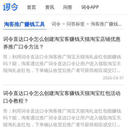
首页
资讯
问答
词令APP
淘客推广赚钱工具
词令
问答标签
淘客推广赚钱工具
词令直达口令怎么创建淘宝客赚钱天猫淘宝店铺优惠
券推广口令方法？
答：利用词令直达口令淘客推广淘宝天猫淘礼金红包能赚钱
吗？能，淘客通过推广词令直达口令让用户进入领取淘宝天
猫淘礼金红包，下单确认收货后推广者可获得相应成交订单
的佣金。而词令直达口令具有唯一性、可长期有效性，适合
2026-03-31
淘客长期沉淀客户资源实现用户复用、复购获得长期收益。
词令直达口令推广更灵活，当淘客推广淘宝天猫红包活动结
词令直达口令怎么创建淘宝客赚钱天猫淘宝红包活动
束后，在词令直达口令不变的情况下可随时更换新的活动不
口令教程？
答：利用词令直达口令淘客推广淘宝天猫淘礼金红包能赚钱
吗？能，淘客通过推广词令直达口令让用户进入领取淘宝天
猫淘礼金红包，下单确认收货后推广者可获得相应成交订单