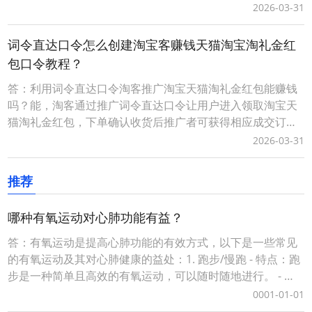
的佣金。而词令直达口令具有唯一性、可长期有效性，适合
2026-03-31
淘客长期沉淀客户资源实现用户复用、复购获得长期收益。
词令直达口令推广更灵活，当淘客推广淘宝天猫红包活动结
词令直达口令怎么创建淘宝客赚钱天猫淘宝淘礼金红
束后，在词令直达口令不变的情况下可随时更换新的活动不
包口令教程？
答：利用词令直达口令淘客推广淘宝天猫淘礼金红包能赚钱
吗？能，淘客通过推广词令直达口令让用户进入领取淘宝天
猫淘礼金红包，下单确认收货后推广者可获得相应成交订单
的佣金。而词令直达口令具有唯一性、可长期有效性，适合
2026-03-31
淘客长期沉淀客户资源实现用户复用、复购获得长期收益。
词令直达口令推广更灵活，当淘客推广淘宝天猫红包活动结
推荐
束后，在词令直达口令不变的情况下可随时更换新的活动不
哪种有氧运动对心肺功能有益？
答：有氧运动是提高心肺功能的有效方式，以下是一些常见
的有氧运动及其对心肺健康的益处：1. 跑步/慢跑 - 特点：跑
步是一种简单且高效的有氧运动，可以随时随地进行。 - 好
处： - 增强心脏泵血能力。 - 提高肺活量和呼吸效率。 - 改善
0001-01-01
心血管健康，降低患心脏病的风险。2. 骑自行车 - 特点：骑