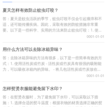
夏天怎样有效防止蚊虫叮咬？
答：夏天是蚊虫活跃的季节，蚊虫叮咬不仅会引起瘙痒和不
适，还可能传播疾病。因此，采取有效的防蚊措施非常重
要。以下是一些科学、实用的方法来防止蚊虫叮咬：1. 使用
物理防护- 穿长袖衣物：尽量选择浅色、透气的长袖衣服和长
0001-01-01
裤，减少皮肤暴露。- 使用防蚊罩：在户外活动时，可以佩戴
防蚊帽或使用防蚊罩，保护头部和颈部。- 避免鲜艳颜色：研
用什么方法可以去除冰箱异味？
究表明，蚊子对深色和鲜艳的颜色更敏感，
答：去除冰箱异味的方法有很多，以下是一些简单有效的方
式：1. 使用活性炭或竹炭 - 活性炭或竹炭具有很强的吸附能
力，可以吸收冰箱内的异味。 - 将几包活性炭或竹炭放在冰
箱内，通常几天后异味就会明显减少。2. 柠檬或橙皮 - 将新
0001-01-01
鲜的柠檬或橙子切片，或者直接使用果皮放入冰箱中。 - 柠
檬和橙皮的天然清香能够中和异味，并且还能让冰箱散发清
怎样熨烫衣服能避免留下水印？
新气味。3. 小苏打 - 在
答：在熨烫衣服时，为了避免留下水印，可以采取以下措
施：1. 选择合适的熨斗温度：根据衣物的材质选择正确的熨