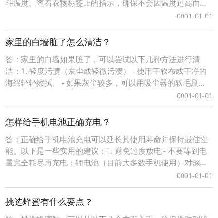
斗温度。查看衣物标签上的指示，确保不会因温度过高而损
坏面料。2. 使用蒸汽功能：大多数现代熨斗都有蒸汽功能，
0001-01-01
可以有效去除皱褶。在需要的地方喷一些蒸汽，而不是直接
将湿润的布料接触衣物。3. 使用干烫法：如果可能的话，尽
家里的白墙脏了怎么清洁？
量使用干烫法，而不是湿烫法。湿烫法更容易导
答：家里的白墙如果脏了，可以尝试以下几种方法进行清
洁：1. 轻度污渍（灰尘或轻微污渍） - 使用干软布或干净的
海绵轻轻擦拭。 - 如果灰尘较多，可以用吸尘器的软毛刷头
轻轻吸尘。2. 中度污渍（手印、水渍） - 准备一盆温水，加
0001-01-01
入少量中性洗涤剂（如洗洁精），搅拌均匀。 - 用柔软的抹
布蘸取稀释后的溶液，轻轻擦拭污渍部位。 - 擦拭后，再用
怎样给手机电池正确充电？
干净的湿布擦去残留的洗涤液
答：正确给手机电池充电可以延长其使用寿命并保持最佳性
能。以下是一些实用的建议：1. 避免过度放电 - 不要等到电
量完全耗尽再充电：锂电池（目前大多数手机使用）对深度
放电比较敏感，长期将电池电量耗尽到0%可能会导致电池容
0001-01-01
量下降。 - 保持电量在20%-80%之间：这是最理想的电池使
用范围，可以减少电池的压力。2. 避免长时间满电状态 - 不
挑选蜂蜜有什么要点？
要让电池长时间保持在10