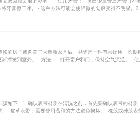
或减轻划痕的影响：1. 使用牙膏： - 挤出少量普通牙膏（不
将牙膏擦干净。 - 这种方法可能会使轻微的划痕变得不明显。2.
装修的房子或购置了大量新家具后。甲醛是一种有害物质，长期
逐渐挥发到室外。 - 方法： - 打开窗户和门，保持空气流通。 -
骤如下：1. 确认表带材质在清洗之前，首先要确认表带的材质
。- 皮革表带：需要使用温和的方法避免损坏。- 橡胶或硅胶表