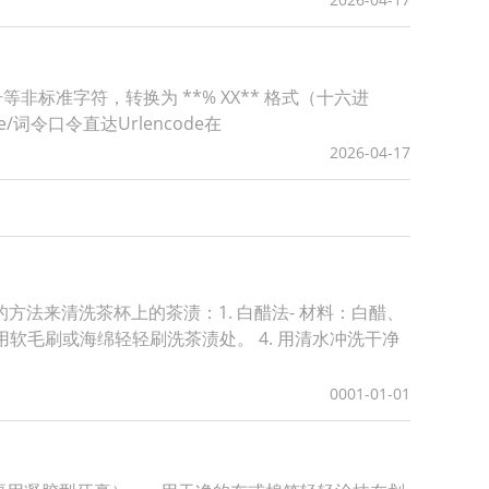
号等非标准字符，转换为 **% XX** 格式（十六进
de/词令口令直达Urlencode在
2026-04-17
法来清洗茶杯上的茶渍：1. 白醋法- 材料：白醋、
. 用软毛刷或海绵轻轻刷洗茶渍处。 4. 用清水冲洗干净
0001-01-01