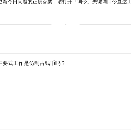
前更新今日问题的正确答案，请打开「
词令
」关键词口令直达
”的主要式工作是仿制古钱币吗？