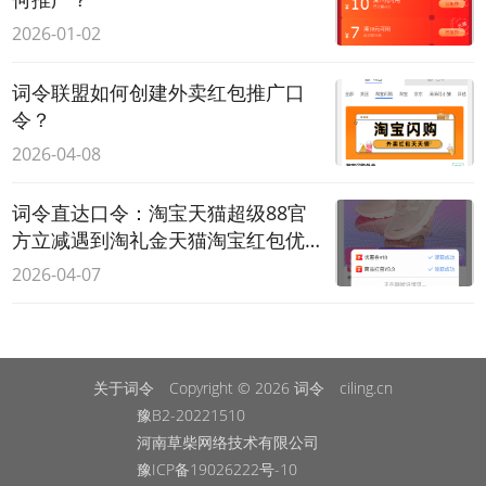
2026-01-02
词令联盟如何创建外卖红包推广口
令？
2026-04-08
词令直达口令：淘宝天猫超级88官
方立减遇到淘礼金天猫淘宝红包优
惠券优惠力度会更大吗？
2026-04-07
关于词令
Copyright © 2026
词令
ciling.cn
豫B2-20221510
河南草柴网络技术有限公司
豫ICP备19026222号-10