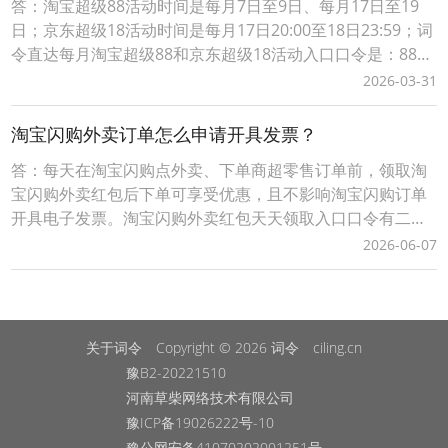
答：淘宝超级88活动时间是每月7日至9日、每月17日至19
日；京东超级18活动时间是每月17日20:00至18日23:59；词
令直达每月淘宝超级88和京东超级18活动入口口令是：8818
词令直达每月淘宝超级88和京东超级18口令怎么使用？1、
2026-03-31
打开词令APP，输入口令“ 8818 ”；2、搜索直达该口令关联
的目标每月淘宝超级88和京东超级18官方活动入口（*注：
淘宝闪购外卖订单怎么申请开具发票？
日
答：每天在淘宝闪购点外卖、下单商超零售订单前，领取淘
宝闪购外卖红包后下单可享受优惠，且不影响淘宝闪购订单
开具电子发票。淘宝闪购外卖红包天天领取入口口令有二种
方式：1、淘宝闪购外卖红包领取口令【188288】，打开手
2026-06-07
机淘宝APP，顶部选择导航【闪购外卖】后，输入淘宝闪购
外卖红包领取口令【188288】，即可成功领取当天可用的有
效外卖红包。2、词令直达外卖红包领取口
关于词令
Copyright © 2026
词令
ciling.cn
豫B2-20221510
河南草柴网络技术有限公司
豫ICP备19026222号-10
豫公网安备41070202001251号