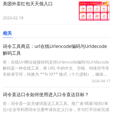
美团外卖红包天天领入口
2024-02-18
相关
词令工具商店：url在线Urlencode编码与Urldecode
解码工具
答：在线Url网址链接转码支持Urlencode编码与Urldecode
解码是一种在线工具，将 URL 中的中文、空格、特殊符号等
非标准字符，转换为 **% XX** 格式（十六进制），确保链
接能被浏览器 / 服务器正确解析。词令工具商店Urlencode
2026-04-17
在线工具：https://apps.ciling.cn/urlencode/词令口令直达
Urlencode在
词令直达口令如何使用进入口令直达目标？
答：词令是一款关键词直达工具工具。推广者/商家/组织/单
位/企业等利用词令注册申请自定义口令，并与打开目标完成