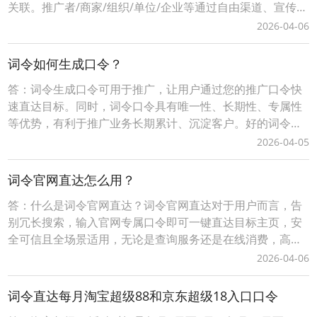
关联。推广者/商家/组织/单位/企业等通过自由渠道、宣传推
广、分享传播等方式将生成词令推广口令让用户记住、使用
2026-04-06
打开目标落地页面，实现快捷直达、便捷操作的目的，有利
用用户快速进入推广口令关联的目标页面。词令直达口令如
词令如何生成口令？
何使用进入口令直达目标？1、当您是一名「
答：词令生成口令可用于推广，让用户通过您的推广口令快
速直达目标。同时，词令口令具有唯一性、长期性、专属性
等优势，有利于推广业务长期累计、沉淀客户。好的词令推
广口令（简单、易记、有含义）具有增值性、灵活性等优
2026-04-05
势，可任意、随时更换口令打开的推广目标。词令生成口令
分为免费固定格式口令和付费自定义格式口令，不同的口令
词令官网直达怎么用？
有一定的差异性请以词令官方实际规则为准。一、自定义词
答：什么是词令官网直达？词令官网直达对于用户而言，告
令
别冗长搜索，输入官网专属口令即可一键直达目标主页，安
全可信且全场景适用，无论是查询服务还是在线消费，高效
触达省时省心；对站长/商家来说，注册网站名称作为口令，
2026-04-06
低成本构建品牌专属流量入口，精准引流无中间流失，更可
灵活关联活动页、促销页等动态目标，结合后台数据追踪优
词令直达每月淘宝超级88和京东超级18入口口令
化推广策略，让每一份流量都转化为实际价值。词令以“