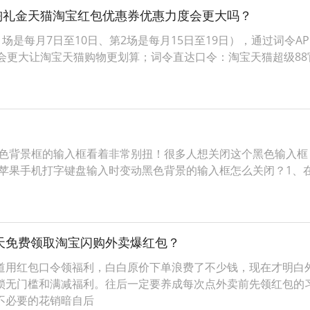
淘礼金天猫淘宝红包优惠券优惠力度会更大吗？
场是每月7日至10日、第2场是每月15日至19日），通过词令
会更大让淘宝天猫购物更划算；词令直达口令：淘宝天猫超级8
黑色背景框的输入框看着非常别扭！很多人想关闭这个黑色输入框，
e苹果手机打字键盘输入时变动黑色背景的输入框怎么关闭？1、在
天天免费领取淘宝闪购外卖爆红包？
道用红包口令领福利，白白原价下单浪费了不少钱，现在才明白
锁无门槛和满减福利。往后一定要养成每次点外卖前先领红包的
不必要的花销暗自后