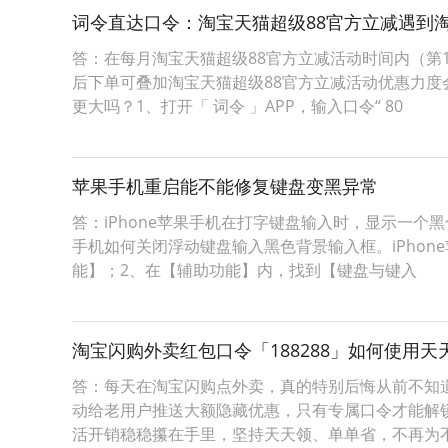
词令直达口令：淘宝天猫超级88官方立减遇到
答：在每月淘宝天猫超级88官方立减活动时间内（第1
后下单可叠加淘宝天猫超级88官方立减活动优惠力度
更大吗？1、打开「 词令 」APP，输入口令“ 80
苹果手机重启能不能修复键盘变黑异常
答：iPhone苹果手机在打字键盘输入时，显示一个
手机如何关闭浮动键盘输入黑色背景输入框。iPhon
能】；2、在【辅助功能】内，找到【键盘与键入
淘宝闪购外卖红包口令「188288」如何使用
答：每天在淘宝闪购点外卖，真的特别后悔从前不知
动给老用户推送大额隐藏优惠，只有专属口令才能解
活开销稳稳攥在手里，坚持天天领、单单省，不再为