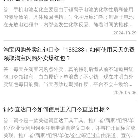
答：手机电池老化主要是由于锂离子电池的化学性质和使用
习惯导致的。具体原因包括：1. 化学反应消耗：锂离子电池
在充放电过程中，内部会发生化学反应。随着时间的推移，
这些化学反应会导致电池内部结构发生变化，影响其储存电
2024-10-29
量的能力。2. 充放电循环次数：每一块锂离子电池都有一个
特定的寿命，通常以充放电循环次数来衡量。一个循环是指
淘宝闪购外卖红包口令「188288」如何使用天天免费
从满电到完全放电再回到满电的过程。随着循环次
领取淘宝闪购外卖爆红包？
答：每天在淘宝闪购点外卖，真的特别后悔从前不知道用红
包口令领福利，白白原价下单浪费了不少钱，现在才明白外
卖红包每日刷新、当天有效过期就作废，平台不会主动给老
用户推送大额隐藏优惠，只有专属口令才能解锁无门槛和满
2026-05-06
减福利。往后一定要养成每次点外卖前先领红包的习惯，再
也不愿错过每一笔立减优惠，把本该省下的生活开销稳稳攥
词令直达口令如何使用进入口令直达目标？
在手里，坚持天天领、单单省，不再为不必要的花销暗自后
答：词令是一款关键词直达工具工具。推广者/商家/组织/单
位/企业等利用词令注册申请自定义口令，并与打开目标完成
关联。推广者/商家/组织/单位/企业等通过自由渠道、宣传推