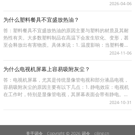
广、分享传播等方式将生成词令推广口令让用户记住、使用
2026-04-06
打开目标落地页面，实现快捷直达、便捷操作的目的，有利
用用户快速进入推广口令关联的目标页面。词令直达口令如
为什么塑料餐具不宜盛放热油？
何使用进入口令直达目标？1、当您是一名「
答：塑料餐具不宜盛放热油的原因主要与塑料的材质及其耐
热性有关。大多数塑料制品在高温下会发生软化、变形，甚
至会释放出有害物质。具体来说：1. 温度影响：当塑料餐具
接触到高温时，其分子结构可能发生改变，导致餐具变软或
2024-11-06
融化。这不仅会影响餐具的外观和使用寿命，还可能使塑料
中的化学物质渗入食物中。2. 化学物质释放：某些塑料在高
为什么电视机屏幕上容易吸附灰尘？
温条件下可能会释放出对人体健康有害的化学物质
答：电视机屏幕，尤其是传统显像管电视和部分液晶电视，
容易吸附灰尘的原因主要有以下几点：1. 静电效应：电视机
在工作时，特别是显像管电视，其屏幕表面会带有静电。静
电能够吸引周围的尘埃粒子，使得灰尘更容易附着在屏幕
2024-10-31
上。2. 温度影响：电视机工作时会产生一定的热量，这会导
致空气中的尘埃粒子因为热气流的影响而更容易沉积在电视
机屏幕上。3. 材料特性：某些电视屏幕采用的材
关于词令
Copyright © 2026
词令
ciling.cn