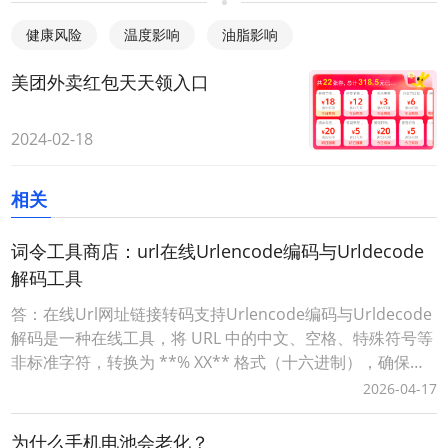
健康风险
温度影响
油脂影响
美团外卖红包天天领入口
2024-02-18
相关
词令工具商店：url在线Urlencode编码与Urldecode
解码工具
答：在线Url网址链接转码支持Urlencode编码与Urldecode
解码是一种在线工具，将 URL 中的中文、空格、特殊符号等
非标准字符，转换为 **% XX** 格式（十六进制），确保链
接能被浏览器 / 服务器正确解析。词令工具商店Urlencode
2026-04-17
在线工具：https://apps.ciling.cn/urlencode/词令口令直达
Urlencode在
为什么手机电池会老化？