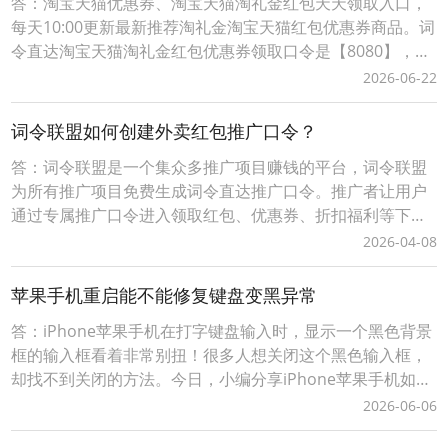
答：淘宝天猫优惠券、淘宝天猫淘礼金红包天天领取入口，
每天10:00更新最新推荐淘礼金淘宝天猫红包优惠券商品。词
令直达淘宝天猫淘礼金红包优惠券领取口令是【8080】，每
天淘宝天猫购物前打开词令App，输入口令【 8080 】，搜
2026-06-22
索进入前往淘礼金淘宝天猫红包优惠券领取入口挑选要购买
的商品领取淘宝天猫优惠券、淘宝天猫商品红包；词令直达
词令联盟如何创建外卖红包推广口令？
淘宝天猫优惠券淘礼金红包领取口令如
答：词令联盟是一个集众多推广项目赚钱的平台，词令联盟
为所有推广项目免费生成词令直达推广口令。推广者让用户
通过专属推广口令进入领取红包、优惠券、折扣福利等下单
可享受优惠，推广者可获得成交订单相应的佣金轻松赚钱。0
2026-04-08
成本无压力、多劳多得时间自由、您只需做好一件事让用户
通过您的词令直达专属推广口令或推广素材进入下单即可获
苹果手机重启能不能修复键盘变黑异常
得佣金，无需处理发货、服务等问题。词令联盟如何创建
答：iPhone苹果手机在打字键盘输入时，显示一个黑色背景
框的输入框看着非常别扭！很多人想关闭这个黑色输入框，
却找不到关闭的方法。今日，小编分享iPhone苹果手机如何
关闭浮动键盘输入黑色背景输入框。iPhone苹果手机打字键
2026-06-06
盘输入时变动黑色背景的输入框怎么关闭？1、在iPhone苹