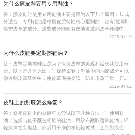
果手机上打开【设置】，并找到【辅助功能】；2、在【辅助
为什么擦皮鞋要用专用鞋油？
功能】内，找到【键盘与键入
答：擦皮鞋时使用专用鞋油主要是因为以下几个原因：1. 成
分适合：专用鞋油是根据皮质特性精心配制的，含有滋润和
保护皮革的成分。这些成分能够有效地渗透到皮革纤维中，
保持皮革的柔软性和弹性，防止皮革干燥、开裂。2. 颜色匹
2025-01-10
配：市场上销售的各种鞋油通常会与不同颜色的鞋子相匹
配。使用与鞋子颜色相适应的鞋油可以使鞋子的颜色更加鲜
为什么皮鞋要定期擦鞋油？
亮，修复刮痕或磨损部分，让鞋子看起来更加美观。
答：皮鞋定期擦鞋油是为了保持皮鞋的美观和延长其使用寿
命。以下是具体原因：1. 保持柔软：鞋油中的油脂成分可以
渗透到皮革纤维中，使皮革保持柔软，防止皮革干燥、开
裂。2. 增加光泽：定期使用鞋油可以使皮鞋表面更加光滑、
2025-01-02
有光泽，提高外观效果。3. 防水防污：一些高级鞋油含有防
水剂成分，可以在皮鞋表面形成保护膜，使其具有一定的防
皮鞋上的划痕怎么修复？
水性能，同时减少污渍渗透。4. 延长寿命：
答：修复皮鞋上的划痕可以尝试以下几种方法：1. 使用鞋
油：选择与鞋子颜色相近的鞋油，用软布蘸取适量鞋油，轻
轻涂抹在划痕处。然后用干净的布轻轻擦拭，直到划痕变得
不明显。2. 使用蜡烛：用同色系的蜡烛轻轻涂抹在划痕上，