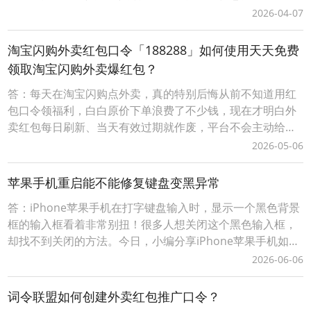
叠加淘宝天猫超级88官方立减活动优惠力度会更大让淘宝天
2026-04-07
猫购物更划算；词令直达口令：淘宝天猫超级88官方立减遇
到淘礼金天猫淘宝红包优惠券优惠力度会更大吗？1、打开「
淘宝闪购外卖红包口令「188288」如何使用天天免费
词令 」APP，输入口令“ 80
领取淘宝闪购外卖爆红包？
答：每天在淘宝闪购点外卖，真的特别后悔从前不知道用红
包口令领福利，白白原价下单浪费了不少钱，现在才明白外
卖红包每日刷新、当天有效过期就作废，平台不会主动给老
用户推送大额隐藏优惠，只有专属口令才能解锁无门槛和满
2026-05-06
减福利。往后一定要养成每次点外卖前先领红包的习惯，再
也不愿错过每一笔立减优惠，把本该省下的生活开销稳稳攥
苹果手机重启能不能修复键盘变黑异常
在手里，坚持天天领、单单省，不再为不必要的花销暗自后
答：iPhone苹果手机在打字键盘输入时，显示一个黑色背景
框的输入框看着非常别扭！很多人想关闭这个黑色输入框，
却找不到关闭的方法。今日，小编分享iPhone苹果手机如何
关闭浮动键盘输入黑色背景输入框。iPhone苹果手机打字键
2026-06-06
盘输入时变动黑色背景的输入框怎么关闭？1、在iPhone苹
果手机上打开【设置】，并找到【辅助功能】；2、在【辅助
词令联盟如何创建外卖红包推广口令？
功能】内，找到【键盘与键入