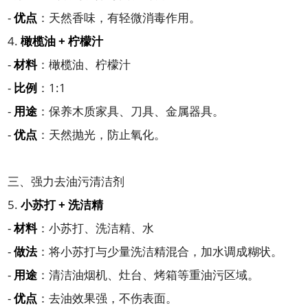
-
优点
：天然香味，有轻微消毒作用。
4.
橄榄油 + 柠檬汁
-
材料
：橄榄油、柠檬汁
-
比例
：1:1
-
用途
：保养木质家具、刀具、金属器具。
-
优点
：天然抛光，防止氧化。
三、强力去油污清洁剂
5.
小苏打 + 洗洁精
-
材料
：小苏打、洗洁精、水
-
做法
：将小苏打与少量洗洁精混合，加水调成糊状。
-
用途
：清洁油烟机、灶台、烤箱等重油污区域。
-
优点
：去油效果强，不伤表面。