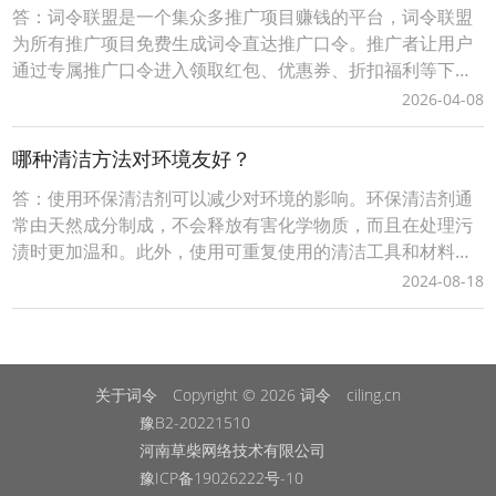
答：词令联盟是一个集众多推广项目赚钱的平台，词令联盟
为所有推广项目免费生成词令直达推广口令。推广者让用户
通过专属推广口令进入领取红包、优惠券、折扣福利等下单
可享受优惠，推广者可获得成交订单相应的佣金轻松赚钱。0
2026-04-08
成本无压力、多劳多得时间自由、您只需做好一件事让用户
通过您的词令直达专属推广口令或推广素材进入下单即可获
哪种清洁方法对环境友好？
得佣金，无需处理发货、服务等问题。词令联盟如何创建
答：使用环保清洁剂可以减少对环境的影响。环保清洁剂通
常由天然成分制成，不会释放有害化学物质，而且在处理污
渍时更加温和。此外，使用可重复使用的清洁工具和材料
（如布料）而不是一次性清洁用品也可以减少对环境的负
2024-08-18
担。在购买清洁产品时，选择那些标明为环保、无害或生物
降解的产品也是个好主意。总之，采用自然、可回收和可生
物降解的清洁方法可以帮助保护环境。 使用环保清洁剂可以
减
关于词令
Copyright © 2026
词令
ciling.cn
豫B2-20221510
河南草柴网络技术有限公司
豫ICP备19026222号-10