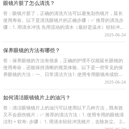
通过您的词令直达专属推广口令或推广素材进入下单即可获
眼镜片脏了怎么清洗？
得佣金，无需处理发货、服务等问题。词令联盟如何创建
答：眼镜片脏了，正确的清洗方法可以避免划伤镜片，延长
使用寿命。以下是清洗眼镜片的正确步骤：✅ 推荐的清洗步
骤：1. 用清水冲洗 先用流动的清水（最好是温水）轻轻冲洗
眼镜片，冲掉表面的灰尘和颗粒物，防止擦拭时刮花镜片。
2025-06-24
2. 使用专用眼镜清洁剂或中性洗洁精 - 不建议使用含酒精、
醋、肥皂等强碱性或强酸性的清洁剂，这些可能腐蚀镜片镀
保养眼镜的方法有哪些？
膜。 - 可以使用专门的眼镜清洁液，
答：保养眼镜的方法有很多，正确的护理不仅能延长眼镜的
使用寿命，还能保持清晰的视觉体验。以下是一些常见的保
养眼镜的方法：一、日常清洁方法1. 使用专用眼镜布或软布
擦拭 - 避免用衣服、纸巾、纸张等粗糙材料擦拭镜片，以免
2025-06-24
刮花镜片。 - 使用柔软、无绒的微纤维眼镜布。2. 先用清水
冲洗镜片 - 在擦拭前，先用清水（最好是温水）轻轻冲洗镜
如何清洁眼镜镜片上的油污？
片，去除灰尘和颗粒物，避免在擦拭
答：清洁眼镜镜片上的油污可以使用以下几种方法，既有效
又不会损伤镜片：✅ 推荐的清洁方法：1. 使用专用的眼镜清
洁剂 + 软布- 步骤： 1. 用清水轻轻冲洗镜片，去除灰尘。 2.
喷上少量眼镜专用清洁剂（不要直接喷在镜片上）。 3. 用柔