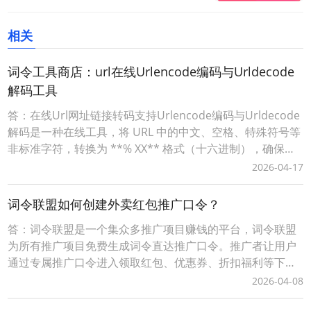
相关
词令工具商店：url在线Urlencode编码与Urldecode
解码工具
答：在线Url网址链接转码支持Urlencode编码与Urldecode
解码是一种在线工具，将 URL 中的中文、空格、特殊符号等
非标准字符，转换为 **% XX** 格式（十六进制），确保链
接能被浏览器 / 服务器正确解析。词令工具商店Urlencode
2026-04-17
在线工具：https://apps.ciling.cn/urlencode/词令口令直达
Urlencode在
词令联盟如何创建外卖红包推广口令？
答：词令联盟是一个集众多推广项目赚钱的平台，词令联盟
为所有推广项目免费生成词令直达推广口令。推广者让用户
通过专属推广口令进入领取红包、优惠券、折扣福利等下单
可享受优惠，推广者可获得成交订单相应的佣金轻松赚钱。0
2026-04-08
成本无压力、多劳多得时间自由、您只需做好一件事让用户