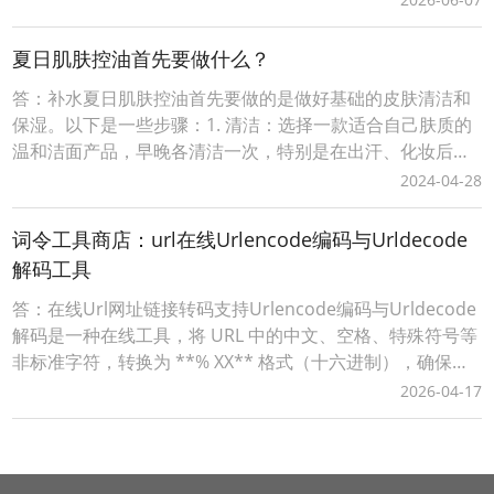
机淘宝APP，顶部选择导航【闪购外卖】后，输入淘宝闪购
外卖红包领取口令【188288】，即可成功领取当天可用的有
夏日肌肤控油首先要做什么？
效外卖红包。2、词令直达外卖红包领取口
答：补水夏日肌肤控油首先要做的是做好基础的皮肤清洁和
保湿。以下是一些步骤：1. 清洁：选择一款适合自己肤质的
温和洁面产品，早晚各清洁一次，特别是在出汗、化妆后要
及时卸妆洗脸，去除多余的油脂和污垢。但要注意不要过度
2024-04-28
清洁，以免破坏皮肤的天然屏障。2. 补水：即使在夏天，肌
肤也需要水分。使用清爽型的爽肤水或喷雾，为肌肤补充水
词令工具商店：url在线Urlencode编码与Urldecode
分，同时帮助调节皮肤的水油平衡。3. 控油产
解码工具
答：在线Url网址链接转码支持Urlencode编码与Urldecode
解码是一种在线工具，将 URL 中的中文、空格、特殊符号等
非标准字符，转换为 **% XX** 格式（十六进制），确保链
接能被浏览器 / 服务器正确解析。词令工具商店Urlencode
2026-04-17
在线工具：https://apps.ciling.cn/urlencode/词令口令直达
Urlencode在