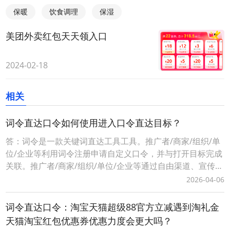
保暖
饮食调理
保湿
美团外卖红包天天领入口
2024-02-18
相关
词令直达口令如何使用进入口令直达目标？
答：词令是一款关键词直达工具工具。推广者/商家/组织/单
位/企业等利用词令注册申请自定义口令，并与打开目标完成
关联。推广者/商家/组织/单位/企业等通过自由渠道、宣传推
广、分享传播等方式将生成词令推广口令让用户记住、使用
2026-04-06
打开目标落地页面，实现快捷直达、便捷操作的目的，有利
用用户快速进入推广口令关联的目标页面。词令直达口令如
词令直达口令：淘宝天猫超级88官方立减遇到淘礼金
何使用进入口令直达目标？1、当您是一名「
天猫淘宝红包优惠券优惠力度会更大吗？