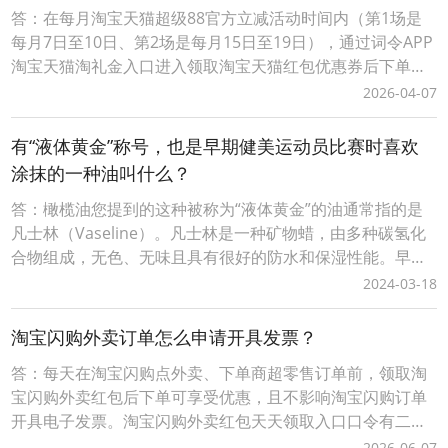
答：在每月淘宝天猫超级88官方立减活动时间内（第1场是
每月7日至10日、第2场是每月15日至19日），通过词令APP
淘宝天猫淘礼金入口进入领取淘宝天猫红包优惠券后下单可
叠加淘宝天猫超级88官方立减活动优惠力度会更大让淘宝天
2026-04-07
猫购物更划算；词令直达口令：淘宝天猫超级88官方立减遇
到淘礼金天猫淘宝红包优惠券优惠力度会更大吗？1、打开「
有“液体黄金”称号，也是早期健美运动员比赛时喜欢
词令 」APP，输入口令“ 80
涂抹的一种油叫什么？
答：橄榄油您提到的这种被称为“液体黄金”的油通常指的是
凡士林（Vaseline）。凡士林是一种矿物蜡，由多种碳氢化
合物组成，无色、无味且具有很好的防水和保湿性能。早期
的健美运动员会在肌肉上涂抹凡士林，主要是为了减少比赛
2024-03-18
时皮肤与比赛油的摩擦，保护肌肉免受伤害，同时也能使肌
肉看起来更加饱满和光滑。不过，随着时代的进步和科技发
淘宝闪购外卖订单怎么申请开具发票？
展，现代健美运动员可能会使用更为专业的肌肉
答：每天在淘宝闪购点外卖、下单商超零售订单前，领取淘
宝闪购外卖红包后下单可享受优惠，且不影响淘宝闪购订单
开具电子发票。淘宝闪购外卖红包天天领取入口口令有二种
方式：1、淘宝闪购外卖红包领取口令【188288】，打开手
2026-06-07