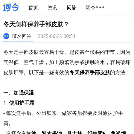
首页
资讯
问答
词令APP
冬天怎样保养手部皮肤？
匿名回答
2025-06-29 00:54
冬天是手部皮肤最容易干燥、起皮甚至皲裂的季节，因为
气温低、空气干燥，加上频繁洗手或接触冷水，容易破坏
皮肤屏障。以下是一些有效的
冬天保养手部皮肤
的方法：
一、
加强保湿
1.
使用护手霜
- 每次洗手后、外出归来、做家务后都要及时涂抹护手
霜。
- 选择含有
甘油、乳木果油、凡士林、维生素E、角鲨烷