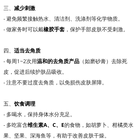
三、
减少刺激
- 避免频繁接触热水、清洁剂、洗涤剂等化学物质。
- 做家务时可以戴
橡胶手套
，保护手部皮肤不受刺激。
四、
适当去角质
- 每周1~2次用
温和的去角质产品
（如磨砂膏）去除死
皮，促进后续护肤品吸收。
- 注意不要过度去角质，以免损伤皮肤屏障。
五、
饮食调理
- 多喝水，保持身体水分充足。
- 多吃富含
维生素A、C、E
的食物，如胡萝卜、柑橘类水
果、坚果、深海鱼等，有助于改善皮肤干燥。