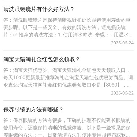
醋、肥皂等强碱性或强酸性的清洁剂，这些可能腐蚀镜片镀
清洗眼镜镜片有什么好方法？
膜。 - 可以使用专门的眼镜清洁液，
答：清洗眼镜镜片是保持清晰视野和延长眼镜使用寿命的重
要步骤。以下是一些安全、有效的清洗方法，避免损伤镜
片：✅ 推荐的清洗方法：1. 使用清水冲洗- 步骤： - 用温水
（不要用热水）轻轻冲洗镜片，去除灰尘和颗粒物。 - 避免
2025-06-24
直接用自来水，尤其是硬水地区，可先放一段时间让水中的
氯气挥发。2. 使用专用的眼镜清洁剂或中性洗洁精- 推荐： -
淘宝天猫淘礼金红包怎么领取？
使用专门的眼镜清洁剂（如：
答：淘宝天猫优惠券、淘宝天猫淘礼金红包天天领取入口，
每天10:00更新最新推荐淘礼金淘宝天猫红包优惠券商品。词
令直达淘宝天猫淘礼金红包优惠券领取口令是【8080】，每
天淘宝天猫购物前打开词令App，输入口令【 8080 】，搜
2026-06-22
索进入前往淘礼金淘宝天猫红包优惠券领取入口挑选要购买
的商品领取淘宝天猫优惠券、淘宝天猫商品红包；词令直达
保养眼镜的方法有哪些？
淘宝天猫优惠券淘礼金红包领取口令如
答：保养眼镜的方法有很多，正确的护理不仅能延长眼镜的
使用寿命，还能保持清晰的视觉体验。以下是一些常见的保
养眼镜的方法：一、日常清洁方法1. 使用专用眼镜布或软布