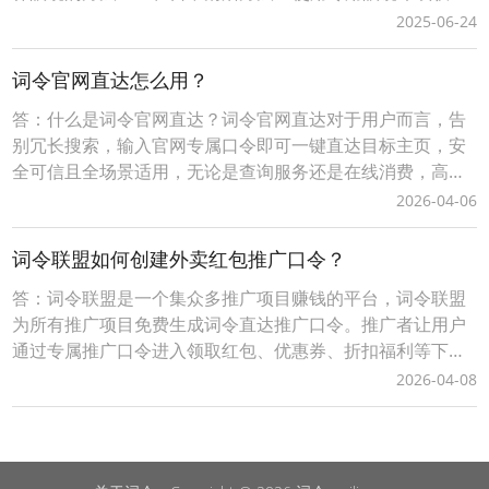
擦拭 - 避免用衣服、纸巾、纸张等粗糙材料擦拭镜片，以免
2025-06-24
刮花镜片。 - 使用柔软、无绒的微纤维眼镜布。2. 先用清水
冲洗镜片 - 在擦拭前，先用清水（最好是温水）轻轻冲洗镜
词令官网直达怎么用？
片，去除灰尘和颗粒物，避免在擦拭
答：什么是词令官网直达？词令官网直达对于用户而言，告
别冗长搜索，输入官网专属口令即可一键直达目标主页，安
全可信且全场景适用，无论是查询服务还是在线消费，高效
触达省时省心；对站长/商家来说，注册网站名称作为口令，
2026-04-06
低成本构建品牌专属流量入口，精准引流无中间流失，更可
灵活关联活动页、促销页等动态目标，结合后台数据追踪优
词令联盟如何创建外卖红包推广口令？
化推广策略，让每一份流量都转化为实际价值。词令以“
答：词令联盟是一个集众多推广项目赚钱的平台，词令联盟
为所有推广项目免费生成词令直达推广口令。推广者让用户
通过专属推广口令进入领取红包、优惠券、折扣福利等下单
可享受优惠，推广者可获得成交订单相应的佣金轻松赚钱。0
2026-04-08
成本无压力、多劳多得时间自由、您只需做好一件事让用户
通过您的词令直达专属推广口令或推广素材进入下单即可获
得佣金，无需处理发货、服务等问题。词令联盟如何创建