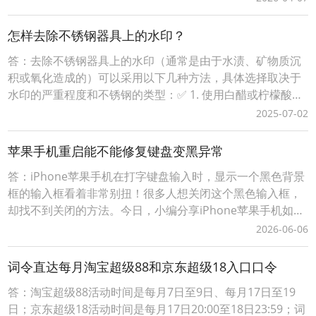
猫购物更划算；词令直达口令：淘宝天猫超级88官方立减遇
到淘礼金天猫淘宝红包优惠券优惠力度会更大吗？1、打开「
怎样去除不锈钢器具上的水印？
词令 」APP，输入口令“ 80
答：去除不锈钢器具上的水印（通常是由于水渍、矿物质沉
积或氧化造成的）可以采用以下几种方法，具体选择取决于
水印的严重程度和不锈钢的类型：✅ 1. 使用白醋或柠檬酸这
是最常见、安全且环保的方法。步骤：1. 将白醋或柠檬汁直
2025-07-02
接倒在水印处。2. 等待几分钟（5-10分钟），让醋或柠檬酸
软化水渍。3. 用软布或海绵轻轻擦拭。4. 最后用清水冲洗干
苹果手机重启能不能修复键盘变黑异常
净，并用干布擦干。适用情况
答：iPhone苹果手机在打字键盘输入时，显示一个黑色背景
框的输入框看着非常别扭！很多人想关闭这个黑色输入框，
却找不到关闭的方法。今日，小编分享iPhone苹果手机如何
关闭浮动键盘输入黑色背景输入框。iPhone苹果手机打字键
2026-06-06
盘输入时变动黑色背景的输入框怎么关闭？1、在iPhone苹
果手机上打开【设置】，并找到【辅助功能】；2、在【辅助
词令直达每月淘宝超级88和京东超级18入口口令
功能】内，找到【键盘与键入
答：淘宝超级88活动时间是每月7日至9日、每月17日至19
日；京东超级18活动时间是每月17日20:00至18日23:59；词