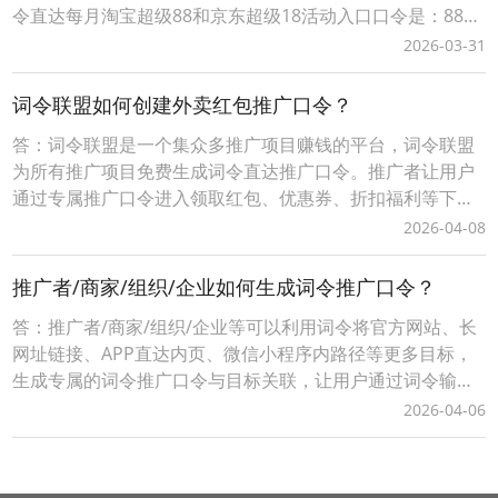
令直达每月淘宝超级88和京东超级18活动入口口令是：8818
词令直达每月淘宝超级88和京东超级18口令怎么使用？1、
2026-03-31
打开词令APP，输入口令“ 8818 ”；2、搜索直达该口令关联
的目标每月淘宝超级88和京东超级18官方活动入口（*注：
词令联盟如何创建外卖红包推广口令？
日
答：词令联盟是一个集众多推广项目赚钱的平台，词令联盟
为所有推广项目免费生成词令直达推广口令。推广者让用户
通过专属推广口令进入领取红包、优惠券、折扣福利等下单
可享受优惠，推广者可获得成交订单相应的佣金轻松赚钱。0
2026-04-08
成本无压力、多劳多得时间自由、您只需做好一件事让用户
通过您的词令直达专属推广口令或推广素材进入下单即可获
推广者/商家/组织/企业如何生成词令推广口令？
得佣金，无需处理发货、服务等问题。词令联盟如何创建
答：推广者/商家/组织/企业等可以利用词令将官方网站、长
网址链接、APP直达内页、微信小程序内路径等更多目标，
生成专属的词令推广口令与目标关联，让用户通过词令输入
口令直接打开目标。在词令口令有效期推广者可任意修改打
2026-04-06
开的直达目标。推广者/商家/组织/企业如何生成词令推广口
令？第一步：注册申请自定义词令推广口令打开词令口令注
册申请官网：https://k.cilin