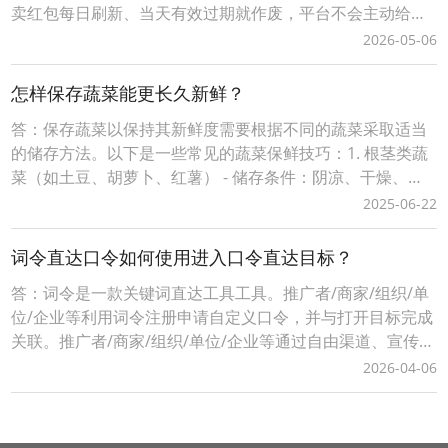
卖红包每日刷新、当天有效过期就作废，平台不会主动给老
用户推送大额隐藏优惠，只有专属口令才能解锁无门槛和满
2026-05-06
减福利。往后一定要养成每次点外卖前先领红包的习惯，再
也不愿错过每一笔立减优惠，把本该省下的生活开销稳稳攥
怎样保存蔬菜能更长久新鲜？
在手里，坚持天天领、单单省，不再为不必要的花销暗自后
答：保存蔬菜以保持其新鲜度需要根据不同的蔬菜采取适当
的储存方法。以下是一些常见的蔬菜保鲜技巧：1. 根茎类蔬
菜（如土豆、胡萝卜、红薯） - 储存条件：阴凉、干燥、通
风的地方，避免阳光直射。 - 注意事项： - 土豆和红薯可以
2025-06-22
放在纸袋或透气的篮子里。 - 避免与苹果或香蕉放在一起，
因为它们会释放乙烯气体，加速土豆发芽。2. 叶菜类蔬菜
词令直达口令如何使用进入口令直达目标？
（如菠菜、生菜、香菜） - 储
答：词令是一款关键词直达工具工具。推广者/商家/组织/单
位/企业等利用词令注册申请自定义口令，并与打开目标完成
关联。推广者/商家/组织/单位/企业等通过自由渠道、宣传推
广、分享传播等方式将生成词令推广口令让用户记住、使用
2026-04-06
打开目标落地页面，实现快捷直达、便捷操作的目的，有利
用用户快速进入推广口令关联的目标页面。词令直达口令如
何使用进入口令直达目标？1、当您是一名「