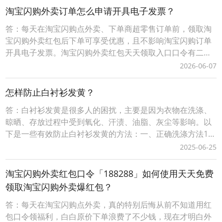
Urlencode在
淘宝闪购外卖订单怎么申请开具电子发票？
答：每天在淘宝闪购点外卖、下单商超零售订单前，领取淘
宝闪购外卖红包后下单可享受优惠，且不影响淘宝闪购订单
开具电子发票。淘宝闪购外卖红包天天领取入口口令有二种
方式：1、淘宝闪购外卖红包领取口令【188288】，打开手
2026-06-07
机淘宝APP，顶部选择导航【闪购外卖】后，输入淘宝闪购
外卖红包领取口令【188288】，即可成功领取当天可用的有
怎样防止白衬衫发黄？
效外卖红包。2、词令直达外卖红包领取口
答：白衬衫发黄是很多人的困扰，主要是因为衣物在洗涤、
晾晒、存放过程中受到氧化、汗渍、油脂、灰尘等影响。以
下是一些有效防止白衬衫发黄的方法：一、正确洗涤方法1.
分开洗涤 白衬衫应与其他颜色衣物分开洗，避免染色。2. 使
2025-06-25
用中性或专用洗衣液 避免使用含漂白剂（如次氯酸钠）的洗
衣液，尤其是对白色衣物。可以选择中性洗衣液或白色衣物
淘宝闪购外卖红包口令「188288」如何使用天天免费
专用洗涤剂。3. 冷水洗涤 热水容易使蛋
领取淘宝闪购外卖爆红包？
答：每天在淘宝闪购点外卖，真的特别后悔从前不知道用红
包口令领福利，白白原价下单浪费了不少钱，现在才明白外