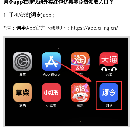
词令app在哪找到外卖红包优惠券免费领取入口？
1. 手机安装
[词令]
app；
*注：
词令
App官方下载地址：
https://app.ciling.cn/