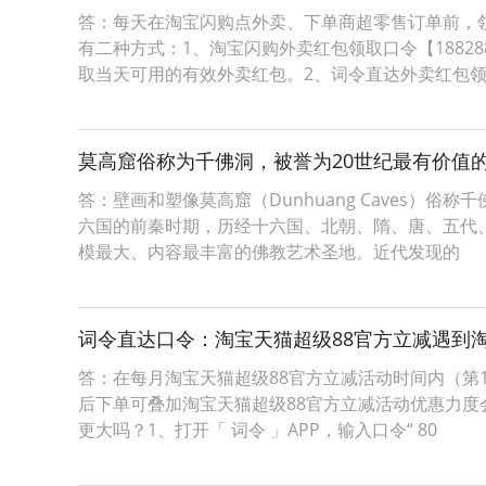
答：每天在淘宝闪购点外卖、下单商超零售订单前，
有二种方式：1、淘宝闪购外卖红包领取口令【1882
取当天可用的有效外卖红包。2、词令直达外卖红包
莫高窟俗称为千佛洞，被誉为20世纪最有价值
答：壁画和塑像莫高窟（Dunhuang Caves
六国的前秦时期，历经十六国、北朝、隋、唐、五代、
模最大、内容最丰富的佛教艺术圣地。近代发现的
词令直达口令：淘宝天猫超级88官方立减遇到
答：在每月淘宝天猫超级88官方立减活动时间内（第1
后下单可叠加淘宝天猫超级88官方立减活动优惠力度
更大吗？1、打开「 词令 」APP，输入口令“ 80