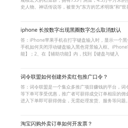
规模宏大的石窟群，拥有735个洞窟，4.5万平方米
史人物、神话传说等，被誉为“东方的艺术明珠”和“世
iphone 长按数字出现黑圈数字怎么取消默认
答：iPhone苹果手机在打字键盘输入时，显示一个
手机如何关闭浮动键盘输入黑色背景输入框。iPhon
能】；2、在【辅助功能】内，找到【键盘与键入
词令联盟如何创建外卖红包推广口令？
答：词令联盟是一个集众多推广项目赚钱的平台，词
等下单可享受优惠，推广者可获得成交订单相应的佣
进入下单即可获得佣金，无需处理发货、服务等问题
淘宝闪购外卖订单如何开发票？