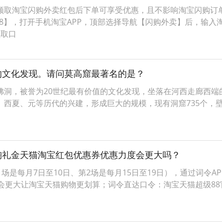
领取淘宝闪购外卖红包后下单可享受优惠，且不影响淘宝闪购订
88】，打开手机淘宝APP，顶部选择导航【闪购外卖】后，输入淘
领取口
的文化发现。请问莫高窟最著名的是？
）俗称千佛洞，被誉为20世纪最有价值的文化发现，坐落在河西走廊
西夏、元等历代的兴建，形成巨大的规模，现有洞窟735个，壁画
淘礼金天猫淘宝红包优惠券优惠力度会更大吗？
场是每月7日至10日、第2场是每月15日至19日），通过词令
会更大让淘宝天猫购物更划算；词令直达口令：淘宝天猫超级8