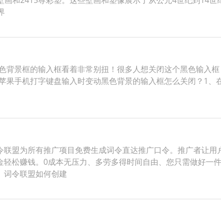
的壁画和2415尊彩塑。这些壁画和塑像展示了从公元4世纪到1
界
黑色背景框的输入框看着非常别扭！很多人想关闭这个黑色输入框，
e苹果手机打字键盘输入时变动黑色背景的输入框怎么关闭？1、在
令联盟为所有推广项目免费生成词令直达推广口令。推广者让用
金轻松赚钱。0成本无压力、多劳多得时间自由、您只需做好一
。词令联盟如何创建