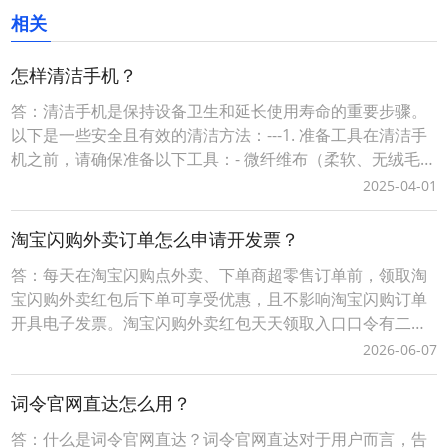
相关
怎样清洁手机？
答：清洁手机是保持设备卫生和延长使用寿命的重要步骤。
以下是一些安全且有效的清洁方法：---1. 准备工具在清洁手
机之前，请确保准备以下工具：- 微纤维布（柔软、无绒毛，
避免划伤屏幕）- 70%-75% 的异丙醇酒精或专用手机清洁液
2025-04-01
（避免使用含漂白剂或过氧化氢的清洁剂）- 棉签或软刷（用
于清理缝隙）- 吸尘器或压缩空气罐（可选，用于清除灰
淘宝闪购外卖订单怎么申请开发票？
尘）---2. 关闭手机并
答：每天在淘宝闪购点外卖、下单商超零售订单前，领取淘
宝闪购外卖红包后下单可享受优惠，且不影响淘宝闪购订单
开具电子发票。淘宝闪购外卖红包天天领取入口口令有二种
方式：1、淘宝闪购外卖红包领取口令【188288】，打开手
2026-06-07
机淘宝APP，顶部选择导航【闪购外卖】后，输入淘宝闪购
外卖红包领取口令【188288】，即可成功领取当天可用的有
词令官网直达怎么用？
效外卖红包。2、词令直达外卖红包领取口
答：什么是词令官网直达？词令官网直达对于用户而言，告