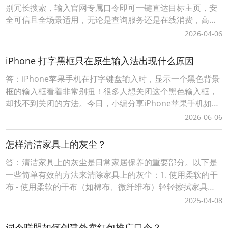
别冗长搜索，输入官网专属口令即可一键直达目标主页，安
全可信且全场景适用，无论是查询服务还是在线消费，高效
触达省时省心；对站长/商家来说，注册网站名称作为口令，
2026-04-06
低成本构建品牌专属流量入口，精准引流无中间流失，更可
灵活关联活动页、促销页等动态目标，结合后台数据追踪优
iPhone 打字黑框只在原生输入法出现什么原因
化推广策略，让每一份流量都转化为实际价值。词令以“
答：iPhone苹果手机在打字键盘输入时，显示一个黑色背景
框的输入框看着非常别扭！很多人想关闭这个黑色输入框，
却找不到关闭的方法。今日，小编分享iPhone苹果手机如何
关闭浮动键盘输入黑色背景输入框。iPhone苹果手机打字键
2026-06-06
盘输入时变动黑色背景的输入框怎么关闭？1、在iPhone苹
果手机上打开【设置】，并找到【辅助功能】；2、在【辅助
怎样清洁家具上的灰尘？
功能】内，找到【键盘与键入
答：清洁家具上的灰尘是日常家居保养的重要部分。以下是
一些简单有效的方法来清除家具上的灰尘：1. 使用柔软的干
布 - 使用柔软的干布（如棉布、微纤维布）轻轻擦拭家具表
面。 - 微纤维布特别适合吸附灰尘，因为它具有静电吸附功
2025-04-08
能。 - 避免使用粗糙的布料或纸巾，以免刮伤家具表面。2.
除尘掸子 - 使用带有柔软毛刷的除尘掸子（如羽毛掸子或静
词令联盟如何创建外卖红包推广口令？