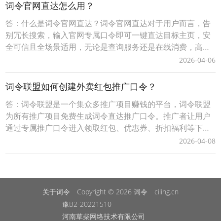
率。具体来说，交通信号灯的功能包括：1. 保障交通安全：
词令官网直达怎么用？
通过规定优先通行权，避免车辆在交叉路口发生碰撞。2
答：什么是词令官网直达？词令官网直达对于用户而言，告
别冗长搜索，输入官网专属口令即可一键直达目标主页，安
全可信且全场景适用，无论是查询服务还是在线消费，高效
触达省时省心；对站长/商家来说，注册网站名称作为口令，
2026-04-06
低成本构建品牌专属流量入口，精准引流无中间流失，更可
灵活关联活动页、促销页等动态目标，结合后台数据追踪优
词令联盟如何创建外卖红包推广口令？
化推广策略，让每一份流量都转化为实际价值。词令以“
答：词令联盟是一个集众多推广项目赚钱的平台，词令联盟
为所有推广项目免费生成词令直达推广口令。推广者让用户
通过专属推广口令进入领取红包、优惠券、折扣福利等下单
可享受优惠，推广者可获得成交订单相应的佣金轻松赚钱。0
2026-04-08
成本无压力、多劳多得时间自由、您只需做好一件事让用户
通过您的词令直达专属推广口令或推广素材进入下单即可获
得佣金，无需处理发货、服务等问题。词令联盟如何创建
关于词令
Copyright © 2026
词令
ciling.cn
豫B2-20221510
河南草柴网络技术有限公司