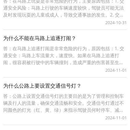
答：在马路上玩耍是非常危险的行为，主要原因包括：1. 交
通安全风险：马路上行驶的车辆速度较快，驾驶员可能无法
及时发现玩耍的儿童或成人，导致交通事故的发生。2. 交通
规则：马路是为机动车辆设计的通行道路，不是行人活动的
2024-10-31
地方。在马路上玩耍违反了交通规则，增加了安全隐患。3.
环境因素：马路上除了有车辆来往外，还有其他不安全因
为什么不能在马路上追逐打闹？
素，如路面湿滑、碎石等，这些都可能造成摔倒
答：在马路上追逐打闹是非常危险的行为，原因包括：1. 交
通安全：马路上车流量大，速度快。如果在马路上追逐打
闹，很容易被行驶中的车辆撞到，造成严重的伤害甚至生命
危险。2. 视线问题：司机在驾驶过程中需要集中注意力观察
2024-11-01
路况，如果突然出现行人或障碍物，可能会因为反应不及而
引发交通事故。3. 路面状况：马路的路面通常比人行道更
为什么公路上要设置交通信号灯？
硬、更滑，一旦摔倒，受伤的可能性和严重程度都
答：公路上设置交通信号灯的主要目的是为了管理和控制车
辆及行人的流量，确保交通流畅和安全。交通信号灯通过不
同颜色的灯光（红、黄、绿）来指示驾驶员何时停车、减速
准备或继续行驶，以及行人何时可以通过马路。这种系统化
2024-11-01
的管理方式有助于减少交通事故的发生，提高道路使用效