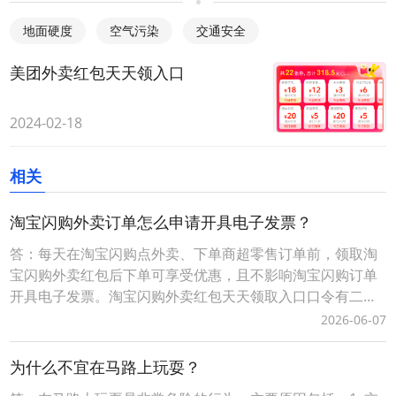
地面硬度
空气污染
交通安全
美团外卖红包天天领入口
2024-02-18
相关
淘宝闪购外卖订单怎么申请开具电子发票？
答：每天在淘宝闪购点外卖、下单商超零售订单前，领取淘
宝闪购外卖红包后下单可享受优惠，且不影响淘宝闪购订单
开具电子发票。淘宝闪购外卖红包天天领取入口口令有二种
方式：1、淘宝闪购外卖红包领取口令【188288】，打开手
2026-06-07
机淘宝APP，顶部选择导航【闪购外卖】后，输入淘宝闪购
外卖红包领取口令【188288】，即可成功领取当天可用的有
为什么不宜在马路上玩耍？
效外卖红包。2、词令直达外卖红包领取口