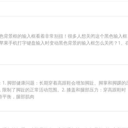
黑色背景框的输入框看着非常别扭！很多人想关闭这个黑色输入框，
e苹果手机打字键盘输入时变动黑色背景的输入框怎么关闭？1、在
1. 脚部健康问题：长期穿着高跟鞋会增加脚趾、脚掌和脚踝
限制了脚趾的正常活动范围。2. 膝盖和腿部压力：穿高跟鞋
持平衡，腿部肌肉