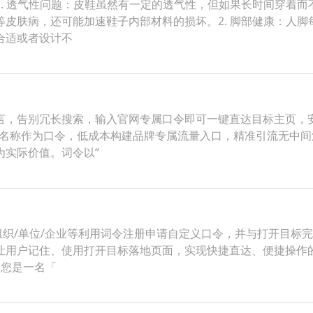
. 透气性问题：皮鞋虽然有一定的透气性，但如果长时间穿着
皮肤病，还可能加速鞋子内部材料的损坏。2. 脚部健康：人
合适或者设计不
言，告别冗长搜索，输入官网专属口令即可一键直达目标主页，
站名称作为口令，低成本构建品牌专属流量入口，精准引流无中
为实际价值。词令以“
织/单位/企业等利用词令注册申请自定义口令，并与打开目标完
让用户记住、使用打开目标落地页面，实现快捷直达、便捷操作
当您是一名「