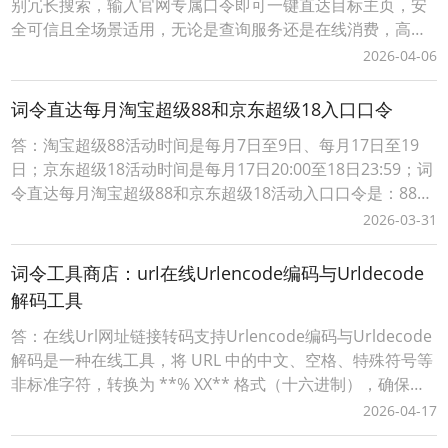
别冗长搜索，输入官网专属口令即可一键直达目标主页，安
全可信且全场景适用，无论是查询服务还是在线消费，高效
触达省时省心；对站长/商家来说，注册网站名称作为口令，
2026-04-06
低成本构建品牌专属流量入口，精准引流无中间流失，更可
灵活关联活动页、促销页等动态目标，结合后台数据追踪优
词令直达每月淘宝超级88和京东超级18入口口令
化推广策略，让每一份流量都转化为实际价值。词令以“
答：淘宝超级88活动时间是每月7日至9日、每月17日至19
日；京东超级18活动时间是每月17日20:00至18日23:59；词
令直达每月淘宝超级88和京东超级18活动入口口令是：8818
词令直达每月淘宝超级88和京东超级18口令怎么使用？1、
2026-03-31
打开词令APP，输入口令“ 8818 ”；2、搜索直达该口令关联
的目标每月淘宝超级88和京东超级18官方活动入口（*注：
词令工具商店：url在线Urlencode编码与Urldecode
日
解码工具
答：在线Url网址链接转码支持Urlencode编码与Urldecode
解码是一种在线工具，将 URL 中的中文、空格、特殊符号等
非标准字符，转换为 **% XX** 格式（十六进制），确保链
接能被浏览器 / 服务器正确解析。词令工具商店Urlencode
2026-04-17
在线工具：https://apps.ciling.cn/urlencode/词令口令直达