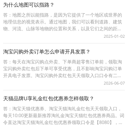
Urlencode在
为什么地图可以指路？
答：地图之所以能指路，是因为它提供了一个地区或世界的
地理信息的视觉表示。通过地图，我们可以看到道路、建筑
物、河流、山脉等地物的位置和关系，以及它们之间的距离
和方向。当我们需要前往某个地方时，我们可以在地图上找
2025-01-02
到起点和终点，并根据地图上的道路、地标等信息规划出一
条路径。地图上的比例尺、方向标、图例等元素也有助于我
淘宝闪购外卖订单怎么申请开具发票？
们更好地理解地图上的信息，并更准确地确定方向和距离。
答：每天在淘宝闪购点外卖、下单商超零售订单前，领取淘
宝闪购外卖红包后下单可享受优惠，且不影响淘宝闪购订单
开具电子发票。淘宝闪购外卖红包天天领取入口口令有二种
方式：1、淘宝闪购外卖红包领取口令【188288】，打开手
2026-06-07
机淘宝APP，顶部选择导航【闪购外卖】后，输入淘宝闪购
外卖红包领取口令【188288】，即可成功领取当天可用的有
天猫品牌U享礼金红包优惠券怎样领取？
效外卖红包。2、词令直达外卖红包领取口
答：淘宝天猫优惠券、淘宝天猫淘礼金红包天天领取入口，
每天10:00更新最新推荐淘礼金淘宝天猫红包优惠券商品。词
令直达淘宝天猫淘礼金红包优惠券领取口令是【8080】，每