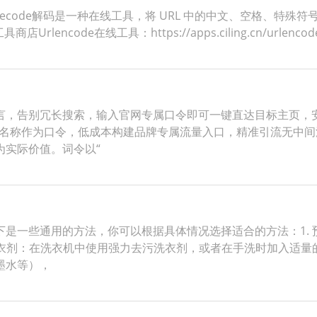
ldecode解码是一种在线工具，将 URL 中的中文、空格、特殊符
ncode在线工具：https://apps.ciling.cn/urlenco
言，告别冗长搜索，输入官网专属口令即可一键直达目标主页，
站名称作为口令，低成本构建品牌专属流量入口，精准引流无中
为实际价值。词令以“
是一些通用的方法，你可以根据具体情况选择适合的方法：1.
洗衣剂：在洗衣机中使用强力去污洗衣剂，或者在手洗时加入适量的
墨水等），