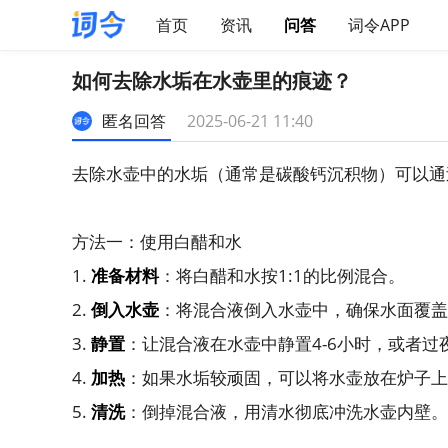
首页
资讯
问答
词令APP
如何去除水垢在水壶里的痕迹？
匿名回答
2025-06-21 11:40
去除水壶中的水垢（通常是碳酸钙沉积物）可以通
方法一：使用白醋和水
1.
准备材料
：将白醋和水按1:1的比例混合。
2.
倒入水壶
：将混合液倒入水壶中，确保水面覆盖
3.
静置
：让混合液在水壶中静置4-6小时，或者过
4.
加热
：如果水垢较顽固，可以将水壶放在炉子上
5.
清洗
：倒掉混合液，用清水彻底冲洗水壶内壁。