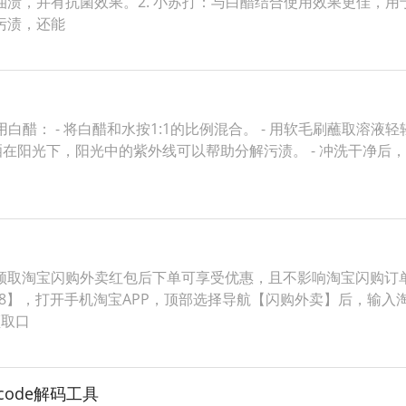
渍，并有抗菌效果。2. 小苏打：与白醋结合使用效果更佳，用于
污渍，还能
白醋： - 将白醋和水按1:1的比例混合。 - 用软毛刷蘸取溶液轻
 晾晒在阳光下，阳光中的紫外线可以帮助分解污渍。 - 冲洗干净后，
领取淘宝闪购外卖红包后下单可享受优惠，且不影响淘宝闪购订
88】，打开手机淘宝APP，顶部选择导航【闪购外卖】后，输入淘
领取口
ecode解码工具