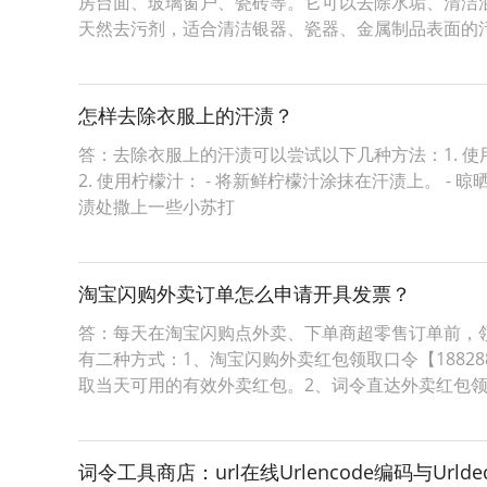
房台面、玻璃窗户、瓷砖等。它可以去除水垢、清洁油
天然去污剂，适合清洁银器、瓷器、金属制品表面的
怎样去除衣服上的汗渍？
答：去除衣服上的汗渍可以尝试以下几种方法：1. 使用
2. 使用柠檬汁： - 将新鲜柠檬汁涂抹在汗渍上。 -
渍处撒上一些小苏打
淘宝闪购外卖订单怎么申请开具发票？
答：每天在淘宝闪购点外卖、下单商超零售订单前，
有二种方式：1、淘宝闪购外卖红包领取口令【1882
取当天可用的有效外卖红包。2、词令直达外卖红包
词令工具商店：url在线Urlencode编码与Urld