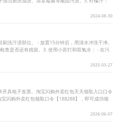
清洁厨房油渍、浴室霉菌等顽固污渍。3. 柠檬汁：
2024-08-30
轻刷洗汗渍部位。 - 放置15分钟后，用清水冲洗干净。
检查是否还有残留。3. 使用小苏打和双氧水： - 在污
2025-03-27
单开具电子发票。淘宝闪购外卖红包天天领取入口口令
宝闪购外卖红包领取口令【188288】，即可成功领
2026-06-07