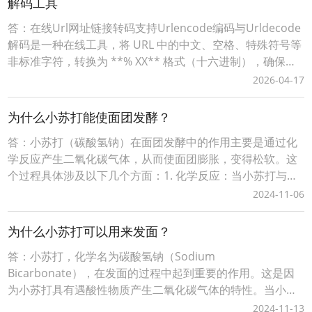
解码工具
答：在线Url网址链接转码支持Urlencode编码与Urldecode
解码是一种在线工具，将 URL 中的中文、空格、特殊符号等
非标准字符，转换为 **% XX** 格式（十六进制），确保链
接能被浏览器 / 服务器正确解析。词令工具商店Urlencode
2026-04-17
在线工具：https://apps.ciling.cn/urlencode/词令口令直达
Urlencode在
为什么小苏打能使面团发酵？
答：小苏打（碳酸氢钠）在面团发酵中的作用主要是通过化
学反应产生二氧化碳气体，从而使面团膨胀，变得松软。这
个过程具体涉及以下几个方面：1. 化学反应：当小苏打与酸
性物质（如酸奶、柠檬汁、醋等）混合时，会发生化学反
2024-11-06
应，生成二氧化碳气体、水和相应的盐类。这个反应方程式
大致如下： \[ NaHCO_3 + H^+ \rightarrow CO_2↑ + H_2O
为什么小苏打可以用来发面？
+ N
答：小苏打，化学名为碳酸氢钠（Sodium
Bicarbonate），在发面的过程中起到重要的作用。这是因
为小苏打具有遇酸性物质产生二氧化碳气体的特性。当小苏
打与面粉中的酸性成分或发酵过程中产生的酸性物质接触
2024-11-13