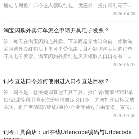
通过专属推广口令进入领取红包、优惠券、折扣福利等下单
可享受优惠，推广者可获得成交订单相应的佣金轻松赚钱。0
2026-04-08
成本无压力、多劳多得时间自由、您只需做好一件事让用户
通过您的词令直达专属推广口令或推广素材进入下单即可获
淘宝闪购外卖订单怎么申请开具电子发票？
得佣金，无需处理发货、服务等问题。词令联盟如何创建
答：每天在淘宝闪购点外卖、下单商超零售订单前，领取淘
宝闪购外卖红包后下单可享受优惠，且不影响淘宝闪购订单
开具电子发票。淘宝闪购外卖红包天天领取入口口令有二种
方式：1、淘宝闪购外卖红包领取口令【188288】，打开手
2026-06-07
机淘宝APP，顶部选择导航【闪购外卖】后，输入淘宝闪购
外卖红包领取口令【188288】，即可成功领取当天可用的有
词令直达口令如何使用进入口令直达目标？
效外卖红包。2、词令直达外卖红包领取口
答：词令是一款关键词直达工具工具。推广者/商家/组织/单
位/企业等利用词令注册申请自定义口令，并与打开目标完成
关联。推广者/商家/组织/单位/企业等通过自由渠道、宣传推
广、分享传播等方式将生成词令推广口令让用户记住、使用
2026-04-06
打开目标落地页面，实现快捷直达、便捷操作的目的，有利
用用户快速进入推广口令关联的目标页面。词令直达口令如
词令工具商店：url在线Urlencode编码与Urldecode
何使用进入口令直达目标？1、当您是一名「