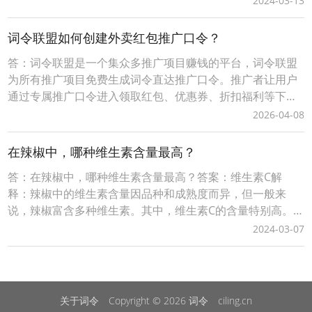
2024-03-13
持皮肤、骨骼和血管健康）至关重要。长期吸烟者往往会有
维生素C缺乏的风险。 C每抽一根烟会消耗体内大约25毫克
词令联盟如何创建外卖红包推广口令？
的维生素C。这是因为烟草中的尼古丁和其他有害
答：词令联盟是一个集众多推广项目赚钱的平台，词令联盟
为所有推广项目免费生成词令直达推广口令。推广者让用户
通过专属推广口令进入领取红包、优惠券、折扣福利等下单
可享受优惠，推广者可获得成交订单相应的佣金轻松赚钱。0
2026-04-08
成本无压力、多劳多得时间自由、您只需做好一件事让用户
通过您的词令直达专属推广口令或推广素材进入下单即可获
在辣椒中，哪种维生素含量最高？
得佣金，无需处理发货、服务等问题。词令联盟如何创建
答：在辣椒中，哪种维生素含量最高？答案：维生素C解
释：辣椒中的维生素含量因品种和成熟度而异，但一般来
说，辣椒富含多种维生素。其中，维生素C的含量特别高。
红辣椒和青辣椒都是维生素C的良好来源，每100克新鲜辣椒
2024-03-07
中含有大约30-200毫克的维生素C，这比许多其他蔬菜水果
都要高。维生素C是一种强大的抗氧化剂，对免疫系统、皮
肤健康和胶原蛋白生成都有重要作用。此外，辣椒还
关于词令
Copyright © 2026
词令
ciling.cn