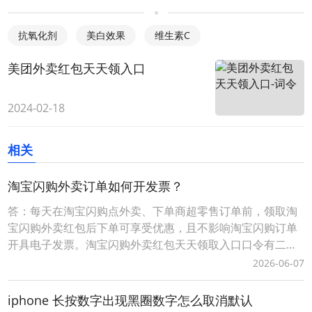
抗氧化剂
美白效果
维生素C
美团外卖红包天天领入口
2024-02-18
相关
淘宝闪购外卖订单如何开发票？
答：每天在淘宝闪购点外卖、下单商超零售订单前，领取淘
宝闪购外卖红包后下单可享受优惠，且不影响淘宝闪购订单
开具电子发票。淘宝闪购外卖红包天天领取入口口令有二种
方式：1、淘宝闪购外卖红包领取口令【188288】，打开手
2026-06-07
机淘宝APP，顶部选择导航【闪购外卖】后，输入淘宝闪购
外卖红包领取口令【188288】，即可成功领取当天可用的有
iphone 长按数字出现黑圈数字怎么取消默认
效外卖红包。2、词令直达外卖红包领取口