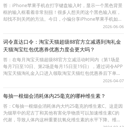
答：iPhone苹果手机在打字键盘输入时，显示一个黑色背景
框的输入框看着非常别扭！很多人想关闭这个黑色输入框，
却找不到关闭的方法。今日，小编分享iPhone苹果手机如何
关闭浮动键盘输入黑色背景输入框。iPhone苹果手机打字键
2026-06-06
盘输入时变动黑色背景的输入框怎么关闭？1、在iPhone苹
果手机上打开【设置】，并找到【辅助功能】；2、在【辅助
词令直达口令：淘宝天猫超级88官方立减遇到淘礼金
功能】内，找到【键盘与键入
天猫淘宝红包优惠券优惠力度会更大吗？
答：在每月淘宝天猫超级88官方立减活动时间内（第1场是
每月7日至10日、第2场是每月15日至19日），通过词令APP
淘宝天猫淘礼金入口进入领取淘宝天猫红包优惠券后下单可
叠加淘宝天猫超级88官方立减活动优惠力度会更大让淘宝天
2026-04-07
猫购物更划算；词令直达口令：淘宝天猫超级88官方立减遇
到淘礼金天猫淘宝红包优惠券优惠力度会更大吗？1、打开「
每抽一根烟会消耗体内25毫克的哪种维生素？
词令 」APP，输入口令“ 80
答：C每抽一根烟会消耗体内大约25毫克的维生素C。这是因
为烟草中的尼古丁和其他有害化学物质可以加速维生素C的
代谢，导致人体内这种重要抗氧化维生素的水平下降。维生
素C对于免疫系统的健康、伤口愈合以及生产胶原蛋白（维