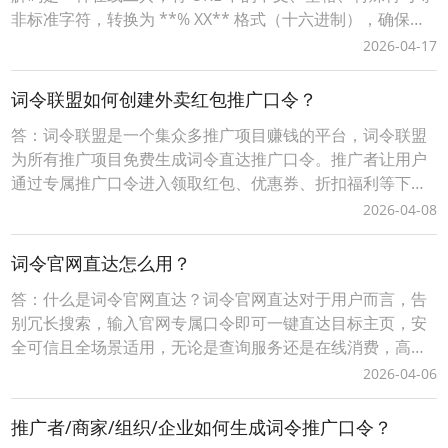
非标准字符，转换为 **% XX** 格式（十六进制），确保链
接能被浏览器 / 服务器正确解析。词令工具商店Urlencode
2026-04-17
在线工具：https://apps.ciling.cn/urlencode/词令口令直达
Urlencode在
词令联盟如何创建外卖红包推广口令？
答：词令联盟是一个集众多推广项目赚钱的平台，词令联盟
为所有推广项目免费生成词令直达推广口令。推广者让用户
通过专属推广口令进入领取红包、优惠券、折扣福利等下单
可享受优惠，推广者可获得成交订单相应的佣金轻松赚钱。0
2026-04-08
成本无压力、多劳多得时间自由、您只需做好一件事让用户
通过您的词令直达专属推广口令或推广素材进入下单即可获
词令官网直达怎么用？
得佣金，无需处理发货、服务等问题。词令联盟如何创建
答：什么是词令官网直达？词令官网直达对于用户而言，告
别冗长搜索，输入官网专属口令即可一键直达目标主页，安
全可信且全场景适用，无论是查询服务还是在线消费，高效
触达省时省心；对站长/商家来说，注册网站名称作为口令，
2026-04-06
低成本构建品牌专属流量入口，精准引流无中间流失，更可
灵活关联活动页、促销页等动态目标，结合后台数据追踪优
推广者/商家/组织/企业如何生成词令推广口令？
化推广策略，让每一份流量都转化为实际价值。词令以“