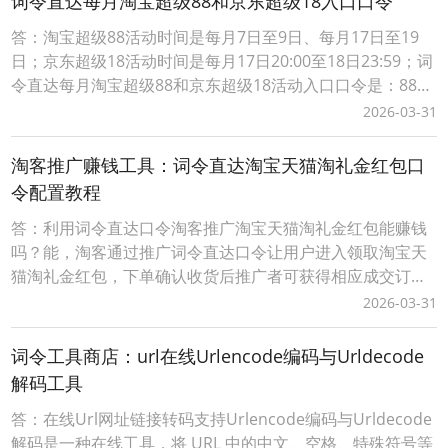
词令直达每月淘宝超级88和京东超级18入口口令
答：淘宝超级88活动时间是每月7日至9日、每月17日至19
日；京东超级18活动时间是每月17日20:00至18日23:59；词
令直达每月淘宝超级88和京东超级18活动入口口令是：8818
词令直达每月淘宝超级88和京东超级18口令怎么使用？1、
2026-03-31
打开词令APP，输入口令“ 8818 ”；2、搜索直达该口令关联
的目标每月淘宝超级88和京东超级18官方活动入口（*注：
淘客推广赚钱工具：词令直达淘宝天猫淘礼金红包口
日
令配置教程
答：利用词令直达口令淘客推广淘宝天猫淘礼金红包能赚钱
吗？能，淘客通过推广词令直达口令让用户进入领取淘宝天
猫淘礼金红包，下单确认收货后推广者可获得相应成交订单
的佣金。而词令直达口令具有唯一性、可长期有效性，适合
2026-03-31
淘客长期沉淀客户资源实现用户复用、复购获得长期收益。
词令直达口令推广更灵活，当淘客推广淘宝天猫红包活动结
词令工具商店：url在线Urlencode编码与Urldecode
束后，在词令直达口令不变的情况下可随时更换新的活动不
解码工具
答：在线Url网址链接转码支持Urlencode编码与Urldecode
解码是一种在线工具，将 URL 中的中文、空格、特殊符号等