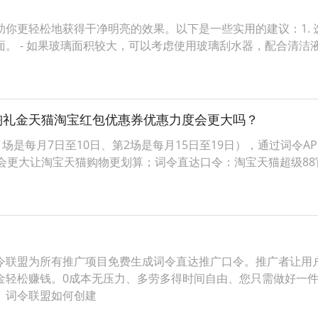
你更轻松地获得干净明亮的效果。以下是一些实用的建议：1. 选
 - 如果玻璃面积较大，可以考虑使用玻璃刮水器，配合清洁液效
淘礼金天猫淘宝红包优惠券优惠力度会更大吗？
场是每月7日至10日、第2场是每月15日至19日），通过词令
会更大让淘宝天猫购物更划算；词令直达口令：淘宝天猫超级8
令联盟为所有推广项目免费生成词令直达推广口令。推广者让用
金轻松赚钱。0成本无压力、多劳多得时间自由、您只需做好一
。词令联盟如何创建