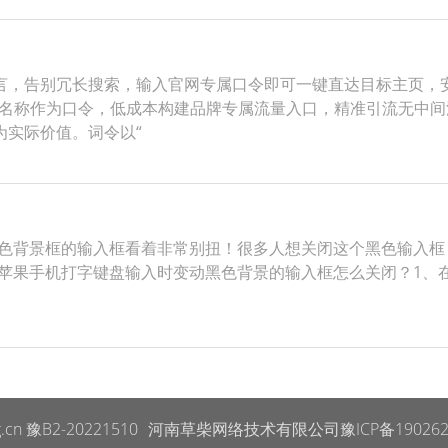
言，告别冗长搜索，输入官网专属口令即可一键直达目标主页，
站名称作为口令，低成本构建品牌专属流量入口，精准引流无中
为实际价值。词令以“
黑色背景框的输入框看着非常别扭！很多人想关闭这个黑色输入框，
e苹果手机打字键盘输入时变动黑色背景的输入框怎么关闭？1、在
g.cn
豫B2-20221510
河南草柴网络技术有限公司
豫ICP备190262