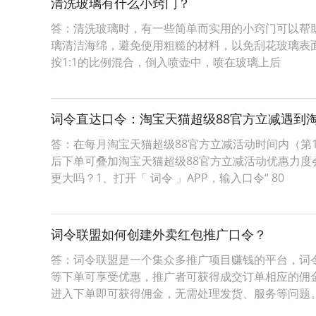
清洗玻璃有什么小窍门？
答：清洗玻璃时，有一些简单而实用的小窍门可以帮助
璃清洁海绵，避免使用粗糙的材料，以免刮花玻璃表面。
按1:1的比例混合，倒入喷壶中，喷在玻璃上后
词令直达口令：淘宝天猫超级88官方立减遇到
答：在每月淘宝天猫超级88官方立减活动时间内（第1
后下单可叠加淘宝天猫超级88官方立减活动优惠力度
更大吗？1、打开「 词令 」APP，输入口令“ 80
词令联盟如何创建外卖红包推广口令？
答：词令联盟是一个集众多推广项目赚钱的平台，词
等下单可享受优惠，推广者可获得成交订单相应的佣
进入下单即可获得佣金，无需处理发货、服务等问题