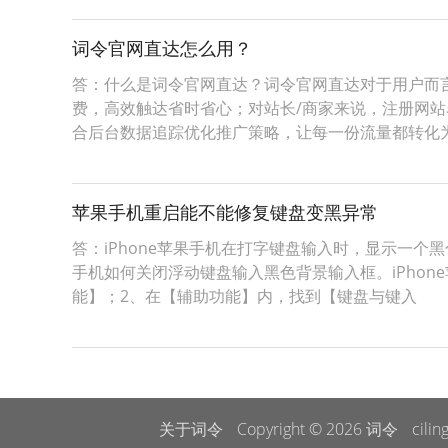
词令官网直达怎么用？
答：什么是词令官网直达？词令官网直达对于用户而
费，高效触达省时省心；对站长/商家来说，注册网
合后台数据追踪优化推广策略，让每一份流量都转化
苹果手机重启能不能修复键盘变黑异常
答：iPhone苹果手机在打字键盘输入时，显示一个
手机如何关闭浮动键盘输入黑色背景输入框。iPhon
能】；2、在【辅助功能】内，找到【键盘与键入
关于词令
Copyright © 2026
词令
cilin