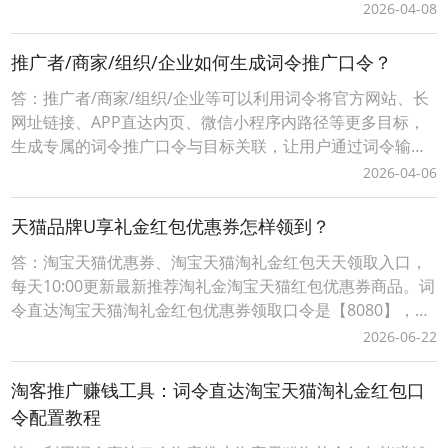
可享受优惠，推广者可获得成交订单相应的佣金轻松赚钱。0
2026-04-08
成本无压力、多劳多得时间自由、您只需做好一件事让用户
通过您的词令直达专属推广口令或推广素材进入下单即可获
推广者/商家/组织/企业如何生成词令推广口令？
得佣金，无需处理发货、服务等问题。词令联盟如何创建
答：推广者/商家/组织/企业等可以利用词令将官方网站、长
网址链接、APP直达内页、微信小程序内路径等更多目标，
生成专属的词令推广口令与目标关联，让用户通过词令输入
口令直接打开目标。在词令口令有效期推广者可任意修改打
2026-04-06
开的直达目标。推广者/商家/组织/企业如何生成词令推广口
令？第一步：注册申请自定义词令推广口令打开词令口令注
天猫品牌U享礼金红包优惠券怎样领到？
册申请官网：https://k.cilin
答：淘宝天猫优惠券、淘宝天猫淘礼金红包天天领取入口，
每天10:00更新最新推荐淘礼金淘宝天猫红包优惠券商品。词
令直达淘宝天猫淘礼金红包优惠券领取口令是【8080】，每
天淘宝天猫购物前打开词令App，输入口令【 8080 】，搜
2026-06-22
索进入前往淘礼金淘宝天猫红包优惠券领取入口挑选要购买
的商品领取淘宝天猫优惠券、淘宝天猫商品红包；词令直达
淘客推广赚钱工具：词令直达淘宝天猫淘礼金红包口
淘宝天猫优惠券淘礼金红包领取口令如
令配置教程