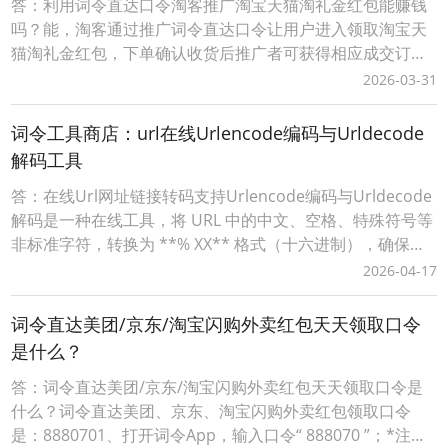
答：利用词令直达口令淘客推广淘宝天猫淘礼金红包能赚钱
吗？能，淘客通过推广词令直达口令让用户进入领取淘宝天
猫淘礼金红包，下单确认收货后推广者可获得相应成交订单
的佣金。而词令直达口令具有唯一性、可长期有效性，适合
2026-03-31
淘客长期沉淀客户资源实现用户复用、复购获得长期收益。
词令直达口令推广更灵活，当淘客推广淘宝天猫红包活动结
词令工具商店：url在线Urlencode编码与Urldecode
束后，在词令直达口令不变的情况下可随时更换新的活动不
解码工具
答：在线Url网址链接转码支持Urlencode编码与Urldecode
解码是一种在线工具，将 URL 中的中文、空格、特殊符号等
非标准字符，转换为 **% XX** 格式（十六进制），确保链
接能被浏览器 / 服务器正确解析。词令工具商店Urlencode
2026-04-17
在线工具：https://apps.ciling.cn/urlencode/词令口令直达
Urlencode在
词令直达美团/京东/淘宝闪购外卖红包天天领取口令
是什么？
答：词令直达美团/京东/淘宝闪购外卖红包天天领取口令是
什么？词令直达美团、京东、淘宝闪购外卖红包领取口令
是：8880701、打开词令App，输入口令“ 888070 ”；*注：