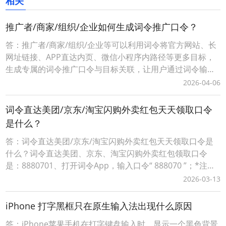
相关
推广者/商家/组织/企业如何生成词令推广口令？
答：推广者/商家/组织/企业等可以利用词令将官方网站、长
网址链接、APP直达内页、微信小程序内路径等更多目标，
生成专属的词令推广口令与目标关联，让用户通过词令输入
口令直接打开目标。在词令口令有效期推广者可任意修改打
2026-04-06
开的直达目标。推广者/商家/组织/企业如何生成词令推广口
令？第一步：注册申请自定义词令推广口令打开词令口令注
词令直达美团/京东/淘宝闪购外卖红包天天领取口令
册申请官网：https://k.cilin
是什么？
答：词令直达美团/京东/淘宝闪购外卖红包天天领取口令是
什么？词令直达美团、京东、淘宝闪购外卖红包领取口令
是：8880701、打开词令App，输入口令“ 888070 ”；*注：
该口令长期有效推荐使用！*词令下载方式：手机应用商店搜
2026-03-13
索“ 词令 ”下载安装或访问词令APP官方下载地址：
https://app.ciling.cn/2、搜索直达该口令关联的目标天天免
iPhone 打字黑框只在原生输入法出现什么原因
费领
答：iPhone苹果手机在打字键盘输入时，显示一个黑色背景