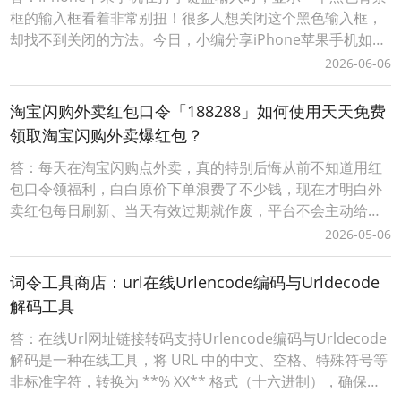
框的输入框看着非常别扭！很多人想关闭这个黑色输入框，
却找不到关闭的方法。今日，小编分享iPhone苹果手机如何
关闭浮动键盘输入黑色背景输入框。iPhone苹果手机打字键
2026-06-06
盘输入时变动黑色背景的输入框怎么关闭？1、在iPhone苹
果手机上打开【设置】，并找到【辅助功能】；2、在【辅助
淘宝闪购外卖红包口令「188288」如何使用天天免费
功能】内，找到【键盘与键入
领取淘宝闪购外卖爆红包？
答：每天在淘宝闪购点外卖，真的特别后悔从前不知道用红
包口令领福利，白白原价下单浪费了不少钱，现在才明白外
卖红包每日刷新、当天有效过期就作废，平台不会主动给老
用户推送大额隐藏优惠，只有专属口令才能解锁无门槛和满
2026-05-06
减福利。往后一定要养成每次点外卖前先领红包的习惯，再
也不愿错过每一笔立减优惠，把本该省下的生活开销稳稳攥
词令工具商店：url在线Urlencode编码与Urldecode
在手里，坚持天天领、单单省，不再为不必要的花销暗自后
解码工具
答：在线Url网址链接转码支持Urlencode编码与Urldecode
解码是一种在线工具，将 URL 中的中文、空格、特殊符号等
非标准字符，转换为 **% XX** 格式（十六进制），确保链