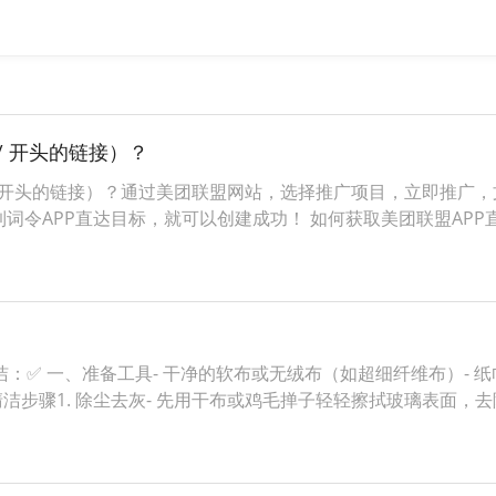
// 开头的链接）？
// 开头的链接）？通过美团联盟网站，选择推广项目，立即推广，文案素
到词令APP直达目标，就可以创建成功！ 如何获取美团联盟APP直达
✅ 一、准备工具- 干净的软布或无绒布（如超细纤维布）- 纸巾
清洁步骤1. 除尘去灰- 先用干布或鸡毛掸子轻轻擦拭玻璃表面，